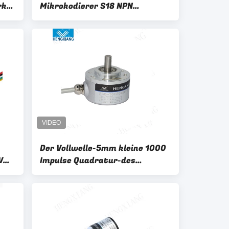
rke
Mikrokodierer S18 NPN
5000rpm 18mm
Der Vollwelle-5mm kleine 1000
V
Impulse Quadratur-des
Drehgeber-S38 pro Rotation