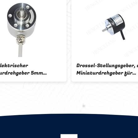
lektrischer
Drossel-Stellungsgeber, 
urdrehgeber 5mm
Miniaturdrehgeber für
-1000ppr
Lenkungswinkel-Sensor 