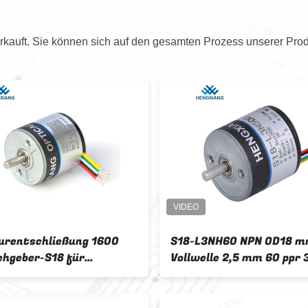
kauft. Sie können sich auf den gesamten Prozess unserer Prod
urentschließung 1600
S18-L3NH60 NPN OD18 
ehgeber-S18 für
Vollwelle 2,5 mm 60 ppr 3
iature Motor
Mini-Drehgeber