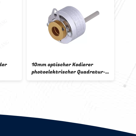
der
10mm optischer Kodierer
Voll
photoelektrischer Quadratur-
Mini
strömt
K22