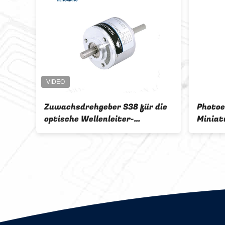
Zuwachsdrehgeber S38 für die
Photoe
ärke
optische Wellenleiter-
Miniat
Prüfvorrichtung 1000ppr
Wellen
Gegentakt