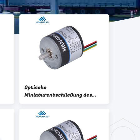
Optische
Miniaturentschließung des
 des
Drehgeber-200 für
Subminiature Motor