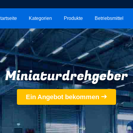
tartseite
Kategorien
Produkte
Betriebsmittel
Miniaturdrehgeber
Ein Angebot bekommen