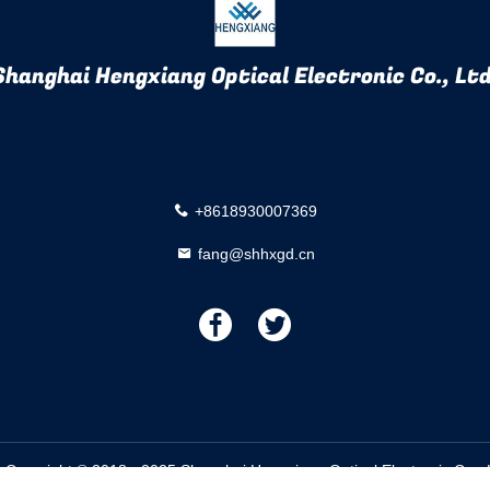
Shanghai Hengxiang Optical Electronic Co., Ltd
+8618930007369
fang@shhxgd.cn
描
描
述
述
 Copyright © 2018 - 2025 Shanghai Hengxiang Optical Electronic Co., 