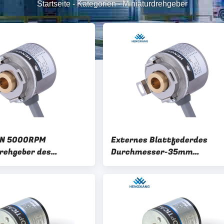
Startseite
-
Kategorien
-
Miniaturdrehgeber
20N 5000RPM
Externes Blattfederdes
rehgeber des
Durchmesser-35mm
-8mm
Miniaturdes drehgeber-K35
Sackloch-8mm 40mm