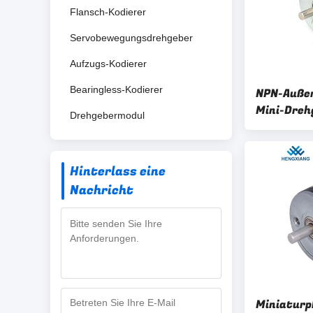
Flansch-Kodierer
Servobewegungsdrehgeber
Aufzugs-Kodierer
Bearingless-Kodierer
NPN-Auße
Mini-Drehg
Drehgebermodul
mm 60 ppr
Hinterlass eine
Nachricht
Miniaturp