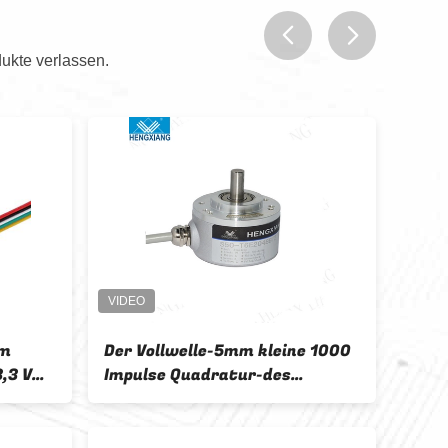
ukte verlassen.
prev
next
mm
Der Vollwelle-5mm kleine 1000
Axia
,3 V
Impulse Quadratur-des
Mini
Drehgeber-S38 pro Rotation
Sack