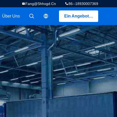
Fang@shhxgd.cn
86--18930007369
Über Uns
Ein Angebot bekommen
描述
描述