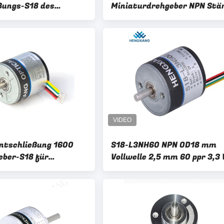
ßungs-S18 des
Miniaturdrehgeber NPN Stä
-AB NPN ausgegeben
18mm aus
niature Motor
ntschließung 1600
S18-L3NH60 NPN OD18 mm
eber-S18 für
Vollwelle 2,5 mm 60 ppr 3,3 
ure Motor
Mini-Drehgeber