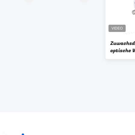
Zuwachsdr
optische W
Prüfvorri
Gegentak