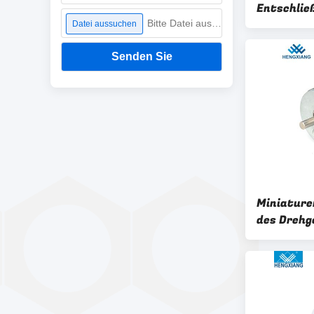
Entschlie
Drehgeber
Bitte Datei auswählen
Datei aussuchen
für Submi
Senden Sie
Miniature
des Drehg
Subminiat