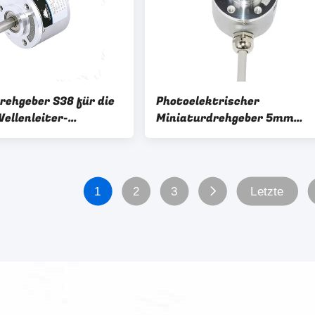
ehgeber S38 für die
Photoelektrischer
ellenleiter-
Miniaturdrehgeber 5mm
chtung 1000ppr
Wellen-1000ppr
t
1
2
3
Letzte