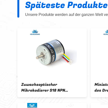
Späteste Produkte
Unsere Produkte werden auf der ganzen Welt ver
8 mm
Zuwachsoptischer
Miniat
,5
Mikrokodierer S18 NPN
des Dr
5000rpm 18mm
Submin