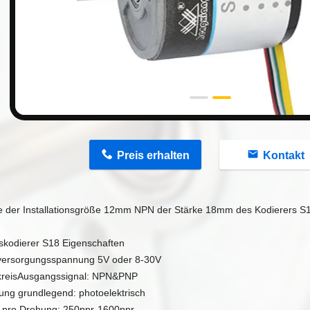
n
Preis erhalten
Kontakt
e der Installationsgröße 12mm NPN der Stärke 18mm des Kodierers S
kodierer S18 Eigenschaften
versorgungsspannung 5V oder 8-30V
kreisAusgangssignal: NPN&PNP
gung grundlegend: photoelektrisch
s pro Drehung: 250ppr-1600ppr