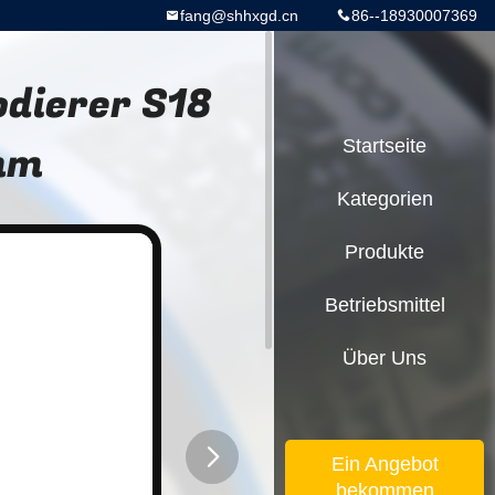
fang@shhxgd.cn
86--18930007369
dierer S18
mm
Startseite
Kategorien
Produkte
Betriebsmittel
Über Uns
Ein Angebot
bekommen