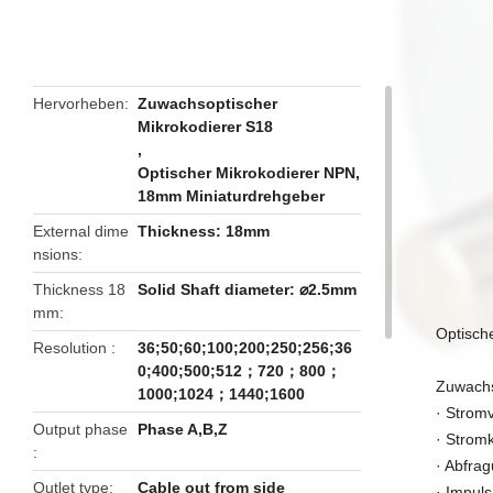
butto
Hervorheben
Zuwachsoptischer
Mikrokodierer S18
,
Optischer Mikrokodierer NPN
,
18mm Miniaturdrehgeber
External dime
Thickness: 18mm
nsions
Thickness 18
Solid Shaft diameter: ⌀2.5mm
mm
Optisch
Resolution
36;50;60;100;200;250;256;36
0;400;500;512；720；800；
Zuwachs
1000;1024；1440;1600
· Strom
Output phase
Phase A,B,Z
· Strom
· Abfra
Outlet type
Cable out from side
· Impul