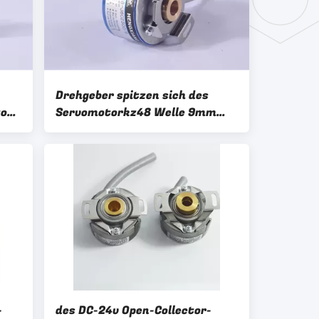
Drehgeber spitzen sich des
tor
Servomotorkz48 Welle 9mm
4096 Pole-Leitungstreiber
26LS31 A-ZKD-12-250BM/2P-
G05L-C der Entschließungs-8 zu
-
des DC-24v Open-Collector-