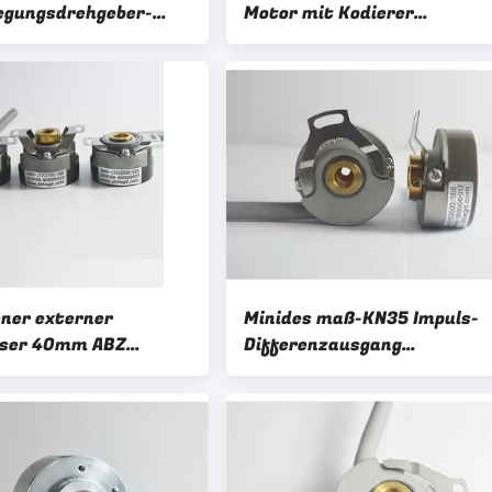
egungsdrehgeber-
Motor mit Kodierer
Montage-Federblech
KN35/Bändchen-industriel
Drehgeber
ner externer
Minides maß-KN35 Impuls-
ser 40mm ABZ
Differenzausgang
des hohle Wellen-
Servobewegungsdes drehgeb
odierer-KN40
4096 4 Polen 5VDC