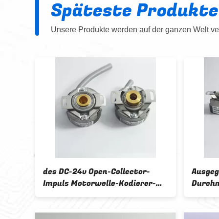
Späteste Produkte
Unsere Produkte werden auf der ganzen Welt ver
erer
des DC-24v Open-Collector-
Ausgeg
m
Impuls Motorwelle-Kodierer-
Durch
KN40 NPN des Ertrag-1024
Spannu
Zuwac