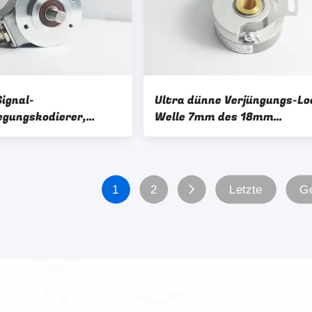
ignal-
Ultra dünne Verjüngungs-Lo
gungskodierer,
Welle 7mm des 18mm
Entschließung der
Quadratur-
e-S52 der Kodierer-
Servobewegungsdrehgeber-
KN35
1
2
Letzte
Ge