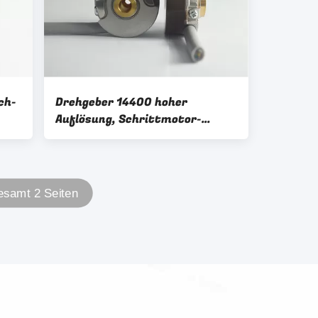
ch-
Drehgeber 14400 hoher
Auflösung, Schrittmotor-
Drehgeber IP40
samt 2 Seiten