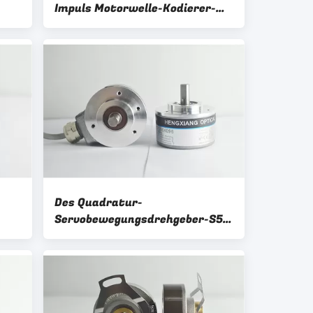
Impuls Motorwelle-Kodierer-
lem
KN40 NPN des Ertrag-1024
Des Quadratur-
Servobewegungsdrehgeber-S52
er-
der Vollwelle-16384 Ertrag
Entschließungs-des
Leitungstreiber-26C31