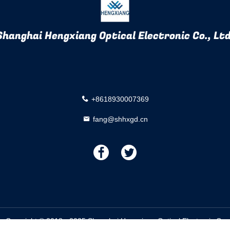
Shanghai Hengxiang Optical Electronic Co., Ltd
+8618930007369
fang@shhxgd.cn
描
描
述
述
. Copyright © 2018 - 2025 Shanghai Hengxiang Optical Electronic Co.,