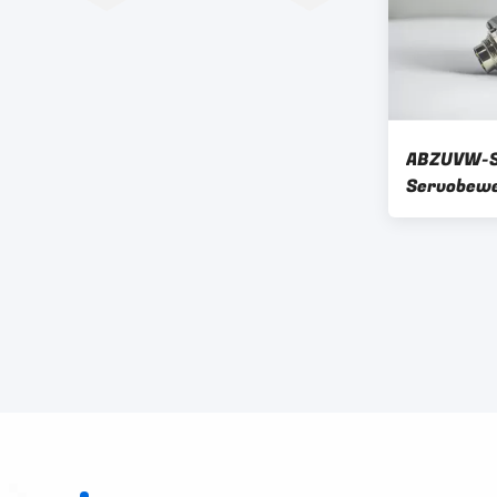
ABZUVW-S
Servobewe
optische 
Motorwell
5000