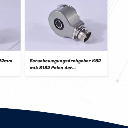
e 22mm
Servobewegungsdrehgeber K52
Phas
mit 8192 Polen der
Kodi
er-K58
Entschließungs-8 mit ABZUVW-
Enco
Phasen-Sackloch 12mm