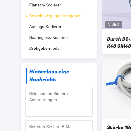
Flansch-Kodierer
Servobewegungsdrehgeber
Aufzugs-Kodierer
Bearingless-Kodierer
Durch DC-
K48 OIH48
Drehgebermodul
Ersatz T
Hinterlass eine
Nachricht
Stärke 1