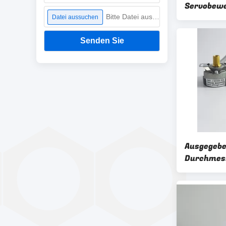
Servobew
KN35 mit 
Bitte Datei auswählen
Datei aussuchen
Senden Sie
Ausgegebe
Durchmes
Spannung 
Zuwachsk