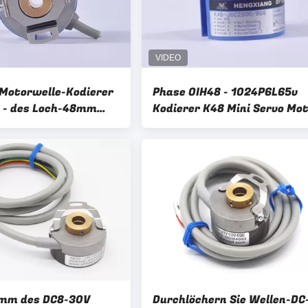
Motorwelle-Kodierer
Phase OIH48 - 1024P6L65v
 - des Loch-48mm
Kodierer K48 Mini Servo Mo
S5214N510
Encoders ABZUVW
8mm des DC8-30V
Durchlöchern Sie Wellen-DC