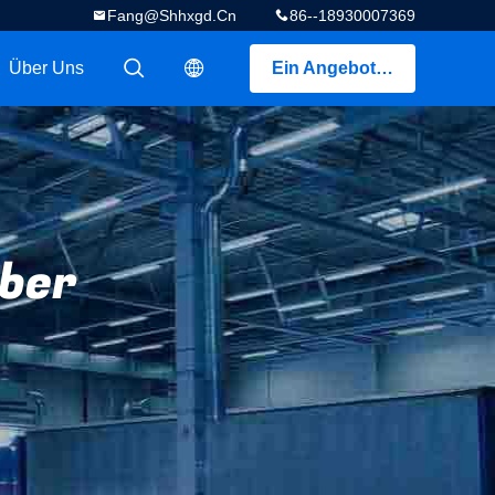
Fang@shhxgd.cn
86--18930007369
Über Uns
Ein Angebot bekommen
描述
描述
ber