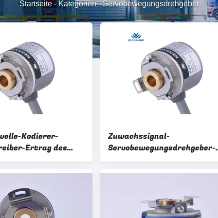
Startseite
-
Kategorien
-
Servobewegungsdrehgeber
elle-Kodierer-
Zuwachssignal-
reiber-Ertrag des
Servobewegungsdrehgeber-
chmesser-35mm mit
Höhlen-Welle TTL-Drehgebe
ngs-Signal 5V DC