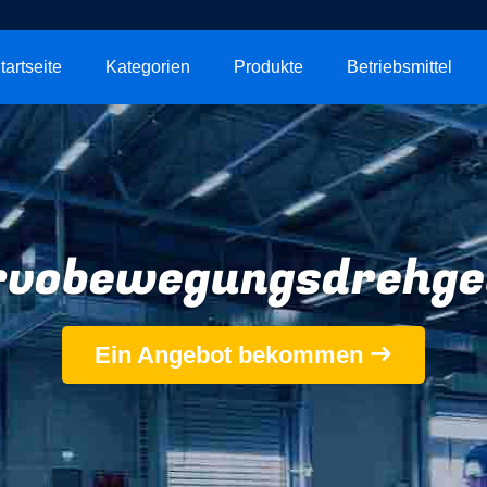
tartseite
Kategorien
Produkte
Betriebsmittel
rvobewegungsdrehge
Ein Angebot bekommen