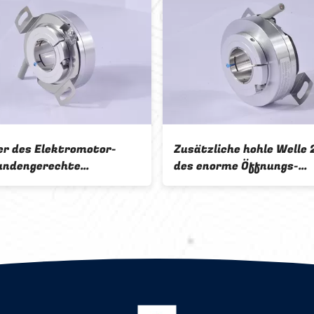
er des Elektromotor-
Zusätzliche hohle Well
undengerechte
des enorme Öffnungs-
elle-Kodierer-Stärke
Servobewegungsdrehgeb
28800 Ppr