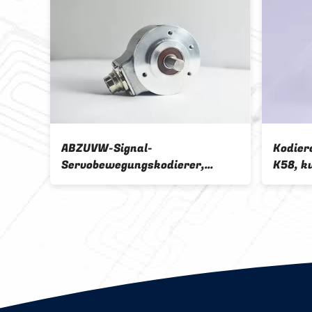
C-
ABZUVW-Signal-
Kodier
Servobewegungskodierer,
K58, k
llem
optische Entschließung der
Motorw
Motorwelle-S52 der Kodierer-
24mm
5000