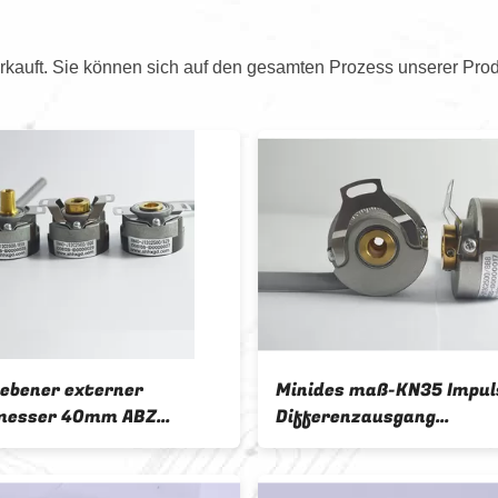
kauft. Sie können sich auf den gesamten Prozess unserer Prod
ebener externer
Minides maß-KN35 Impul
messer 40mm ABZ
Differenzausgang
ng des hohle Wellen-
Servobewegungsdes dreh
hskodierer-KN40
4096 4 Polen 5VDC