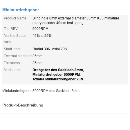
Miniaturdrehgeber
Product Name:
Blind hole 8mm external diameter 35mm K35 miniature
rotary encoder 40mm leaf spring
Top REV:
5000RPM
Mark to Space
45% to 55%
ratio:
Shaft load:
Radial 30N; Axial 20N
External diameter:
35mm
Thickness:
35mm
Drehgeber des Sackloch-8mm
Markieren:
,
Miniaturdrehgeber 5000RPM
,
Axialer Miniaturdrehgeber 20N
Miniaturdrehgeber 5000RPM des Sackloch-8mm
Produkt-Beschreibung