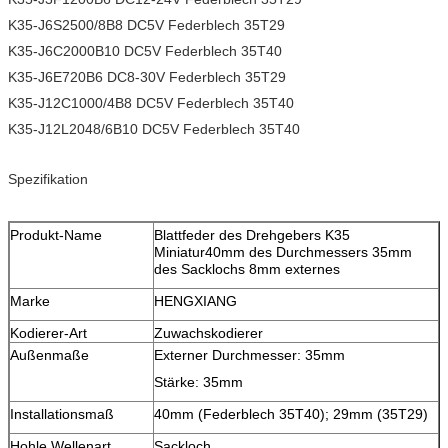
K35-J6S2500/8B8 DC5V Federblech 35T29
K35-J6C2000B10 DC5V Federblech 35T40
K35-J6E720B6 DC8-30V Federblech 35T29
K35-J12C1000/4B8 DC5V Federblech 35T40
K35-J12L2048/6B10 DC5V Federblech 35T40
Spezifikation
Produkt-Name
Blattfeder des Drehgebers K35
Miniatur40mm des Durchmessers 35mm
des Sacklochs 8mm externes
Marke
HENGXIANG
Kodierer-Art
Zuwachskodierer
Außenmaße
Externer Durchmesser: 35mm
Stärke: 35mm
Installationsmaß
40mm (Federblech 35T40); 29mm (35T29)
Hohle Wellenart
Sackloch