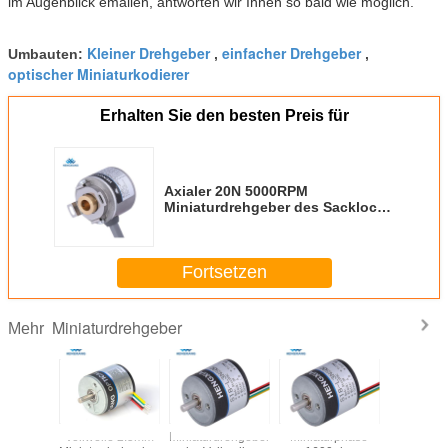
im Augenblick emailen, antworten wir Ihnen so bald wie möglich.
Kleiner Drehgeber
einfacher Drehgeber
Umbauten:
,
,
optischer Miniaturkodierer
Erhalten Sie den besten Preis für
Axialer 20N 5000RPM
Miniaturdrehgeber des Sackloch-
8mm
Fortsetzen
Miniaturdrehgeber
Mehr
N-
Vollwelle 2.5mm
Miniaturdrehgeber
Miniaturphase
Exter