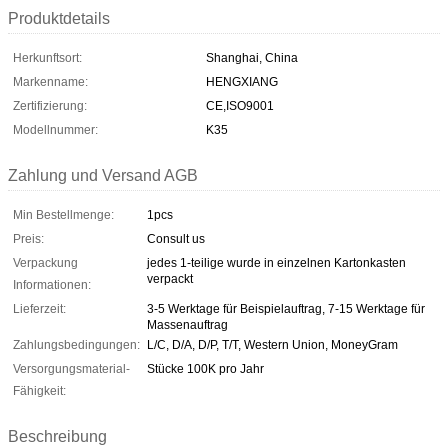
Produktdetails
Herkunftsort:
Shanghai, China
Markenname:
HENGXIANG
Zertifizierung:
CE,ISO9001
Modellnummer:
K35
Zahlung und Versand AGB
Min Bestellmenge:
1pcs
Preis:
Consult us
Verpackung
jedes 1-teilige wurde in einzelnen Kartonkasten
verpackt
Informationen:
Lieferzeit:
3-5 Werktage für Beispielauftrag, 7-15 Werktage für
Massenauftrag
Zahlungsbedingungen:
L/C, D/A, D/P, T/T, Western Union, MoneyGram
Versorgungsmaterial-
Stücke 100K pro Jahr
Fähigkeit:
Beschreibung