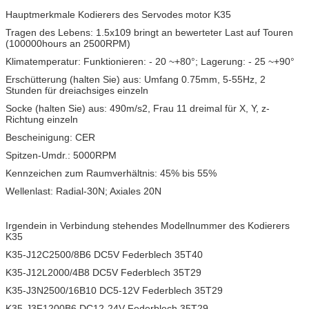
Hauptmerkmale Kodierers des Servodes motor K35
Tragen des Lebens: 1.5x109 bringt an bewerteter Last auf Touren
(100000hours an 2500RPM)
Klimatemperatur: Funktionieren: - 20 ~+80°; Lagerung: - 25 ~+90°
Erschütterung (halten Sie) aus: Umfang 0.75mm, 5-55Hz, 2
Stunden für dreiachsiges einzeln
Socke (halten Sie) aus: 490m/s2, Frau 11 dreimal für X, Y, z-
Richtung einzeln
Bescheinigung: CER
Spitzen-Umdr.: 5000RPM
Kennzeichen zum Raumverhältnis: 45% bis 55%
Wellenlast: Radial-30N; Axiales 20N
Irgendein in Verbindung stehendes Modellnummer des Kodierers
K35
K35-J12C2500/8B6 DC5V Federblech 35T40
K35-J12L2000/4B8 DC5V Federblech 35T29
K35-J3N2500/16B10 DC5-12V Federblech 35T29
K35-J3F1200B6 DC12-24V Federblech 35T29