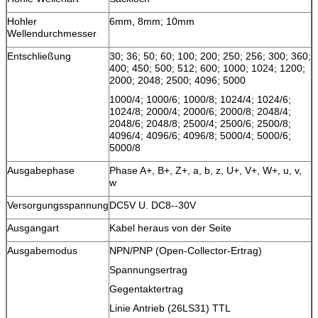
Hohler
6mm, 8mm; 10mm
Wellendurchmesser
Entschließung
30; 36; 50; 60; 100; 200; 250; 256; 300; 360;
400; 450; 500; 512; 600; 1000; 1024; 1200;
2000; 2048; 2500; 4096; 5000
1000/4; 1000/6; 1000/8; 1024/4; 1024/6;
1024/8; 2000/4; 2000/6; 2000/8; 2048/4;
2048/6; 2048/8; 2500/4; 2500/6; 2500/8;
4096/4; 4096/6; 4096/8; 5000/4; 5000/6;
5000/8
Ausgabephase
Phase A+, B+, Z+, a, b, z, U+, V+, W+, u, v,
w
Versorgungsspannung
DC5V U. DC8--30V
Ausgangart
Kabel heraus von der Seite
Ausgabemodus
NPN/PNP (Open-Collector-Ertrag)
Spannungsertrag
Gegentaktertrag
Linie Antrieb (26LS31) TTL