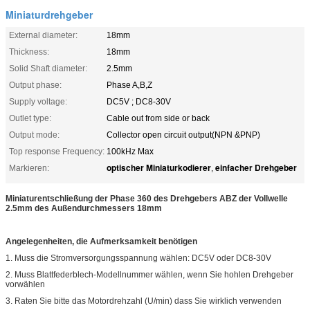
Miniaturdrehgeber
External diameter:
18mm
Thickness:
18mm
Solid Shaft diameter:
2.5mm
Output phase:
Phase A,B,Z
Supply voltage:
DC5V ; DC8-30V
Outlet type:
Cable out from side or back
Output mode:
Collector open circuit output(NPN &PNP)
Top response Frequency:
100kHz Max
optischer Miniaturkodierer
einfacher Drehgeber
Markieren:
,
Miniaturentschließung der Phase 360 des Drehgebers ABZ der Vollwelle
2.5mm des Außendurchmessers 18mm
Angelegenheiten, die Aufmerksamkeit benötigen
1. Muss die Stromversorgungsspannung wählen: DC5V oder DC8-30V
2. Muss Blattfederblech-Modellnummer wählen, wenn Sie hohlen Drehgeber
vorwählen
3. Raten Sie bitte das Motordrehzahl (U/min) dass Sie wirklich verwenden