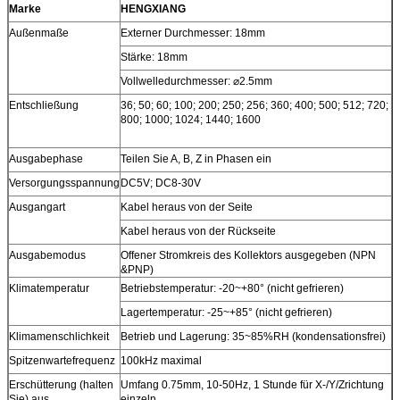
Marke
HENGXIANG
Außenmaße
Externer Durchmesser: 18mm
Stärke: 18mm
Vollwelledurchmesser: ⌀2.5mm
Entschließung
36; 50; 60; 100; 200; 250; 256; 360; 400; 500; 512; 720;
800; 1000; 1024; 1440; 1600
Ausgabephase
Teilen Sie A, B, Z in Phasen ein
Versorgungsspannung
DC5V; DC8-30V
Ausgangart
Kabel heraus von der Seite
Kabel heraus von der Rückseite
Ausgabemodus
Offener Stromkreis des Kollektors ausgegeben (NPN
&PNP)
Klimatemperatur
Betriebstemperatur: -20~+80° (nicht gefrieren)
Lagertemperatur: -25~+85° (nicht gefrieren)
Klimamenschlichkeit
Betrieb und Lagerung: 35~85%RH (kondensationsfrei)
Spitzenwartefrequenz
100kHz maximal
Erschütterung (halten
Umfang 0.75mm, 10-50Hz, 1 Stunde für X-/Y/Zrichtung
Sie) aus
einzeln