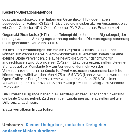
Kodierer-Operations-Methode
oday zusätzlichstekodierer haben ein Gegentakt (HTL), oder haben
ausgegebener Fahrer RS422 (TTL), diese die meisten älteren Ausgangskreise
wie Open-Collector-NPN, Open-Collector-PNP, Spannungs-Ertrag ersetzt.
Gegentakt Stromkreise (HTL), alias Totempfahl, liefern einen Signalpegel, der
der angewandten Versorgungsspannung entspricht. Die Versorgungsspannung
reicht gewöhnlich von 8 bis 30 VDC.
Mit richtigen Verbindungen, die Sie die Gegentaktschnittstelle benutzen
können, um wahre Open-Collector-Stromkreise zu ersetzen, indem Sie eine
externe Diode verwenden, die auf eine Art, die Strömungsrichtung für
angeschlossen wird Stromkreise RS422 (TTL) zu begrenzen, stellen Sie einen
Signalpegel der Konstante 5 V zur Verfügung, der nicht von der
Versorgungsspannung abhängig ist. Zwei Versorgungsspannungsbereiche
können vorgewählt werden: Von 4,75 bis 5,5 VDC (kann verwendet werden, um
Open-Collector-Ertragfahrer zu ersetzen), oder von 8 bis 30 VDC. Unter
Verwendung der differenzialen Signale willigt der Ertrag völlig zum Standard
RS422 ein.
Die Differenzausgänge haben die Grenzfrequenzfrequenzgangfähigkeit und
die beste Störsicherheit. Zu diesem den Empfänger sicherzustellen sollte ein
Differenzial auch sein.
Ersatz von älteren Ertrag-Fahrern
Kleiner Drehgeber
einfacher Drehgeber
Umbauten:
,
,
optischer Miniaturkodierer