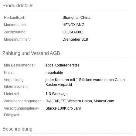
Produktdetails
Herkunftsort:
Shanghai, China
Markenname:
HENGXIANG
Zertifizierung:
CE,ISO9001
Modellnummer:
Drehgeber S18
Zahlung und Versand AGB
Min Bestellmenge:
1pcs Kodierer erstes
Preis:
negotiable
Verpackung
jeder Kodierer mit 1 Stücken wurde durch Caton-
Kasten verpackt
Informationen:
Lieferzeit:
1-3 Werktage
Zahlungsbedingungen:
D/A, D/P, T/T, Western Union, MoneyGram
Versorgungsmaterial-
Stücke 100K pro Jahr
Fähigkeit:
Beschreibung