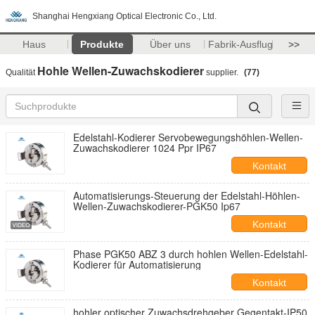
Shanghai Hengxiang Optical Electronic Co., Ltd.
Haus
Produkte
Über uns
Fabrik-Ausflug
>>
Hohle Wellen-Zuwachskodierer
Qualität
supplier.
(77)
Edelstahl-Kodierer Servobewegungshöhlen-Wellen-
Zuwachskodierer 1024 Ppr IP67
Kontakt
Automatisierungs-Steuerung der Edelstahl-Höhlen-
Wellen-Zuwachskodierer-PGK50 Ip67
Kontakt
Phase PGK50 ABZ 3 durch hohlen Wellen-Edelstahl-
Kodierer für Automatisierung
Kontakt
hohler optischer Zuwachsdrehgeber Gegentakt-IP50