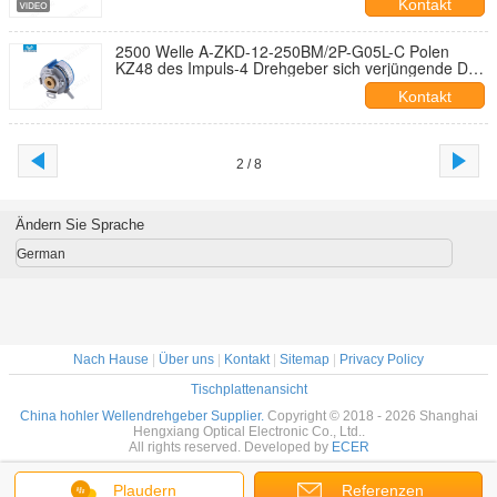
Kontakt
2500 Welle A-ZKD-12-250BM/2P-G05L-C Polen
KZ48 des Impuls-4 Drehgeber sich verjüngende DC-
Servobewegungsinverter-Motoren
Kontakt
2 / 8
Ändern Sie Sprache
German
Nach Hause
|
Über uns
|
Kontakt
|
Sitemap
|
Privacy Policy
Tischplattenansicht
China hohler Wellendrehgeber Supplier.
Copyright © 2018 - 2026 Shanghai
Hengxiang Optical Electronic Co., Ltd..
All rights reserved. Developed by
ECER
Plaudern
Referenzen