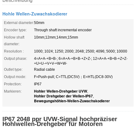
Beschreibung
Hohle Wellen-Zuwachskodierer
External diameter:
50mm
Encoder type:
Through shaft incremental encoder
Hollow shaft
10mm;12mm;14mm;15mm
diameter:
Resolution :
1000; 1024; 1250; 2000; 2048; 2500; 4096; 5000; 10000
Output phase:
4=A+A-+B+B-; 6=A+A-+B+B-+Z+Z-; 12=A+A-+B+B-+Z+Z-
+U+U-+V+V-+W+W-
Outlet type:
Radial cable
Output mode:
F=Push-pull; C=TTL(DC5V)；E=HTL(DC8-30V)
Protection:
IP67
Hohler Wellen-Drehgeber UVW
Markieren:
,
Hohler Drehgeber der Wellen-IP67
,
Bewegungshöhlen-Wellen-Zuwachskodierer
IP67 2048 ppr UVW-Signal hochpräziser
Hohlwellen-Drehgeber für Motoren