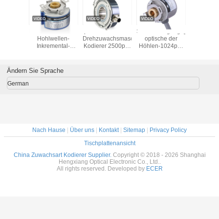
ewegungsgewebe
Wellen-
DC30V K50 10
China Encoder
HENGXIA
che der
Zuwachskodierer
mm Hohlwellen-
Lieferant 5000 ppr
Hohlwe
-1024ppr
der Höhlen-K80,
Inkrementalgeber
K76 UVW
Inkreme
len-
1800 Impuls-
Signalimpuls bis
Drehgebe
chsder
Zuwachsdrehgeber
zu 32768 ppr
SEB 50-1
rer-UVW
für verpackende
Ändern Sie Sprache
mm
Maschinerie
German
Nach Hause
|
Über uns
|
Kontakt
|
Sitemap
|
Privacy Policy
Tischplattenansicht
China Zuwachsart Kodierer Supplier.
Copyright © 2018 - 2026 Shanghai
Hengxiang Optical Electronic Co., Ltd..
All rights reserved. Developed by
ECER