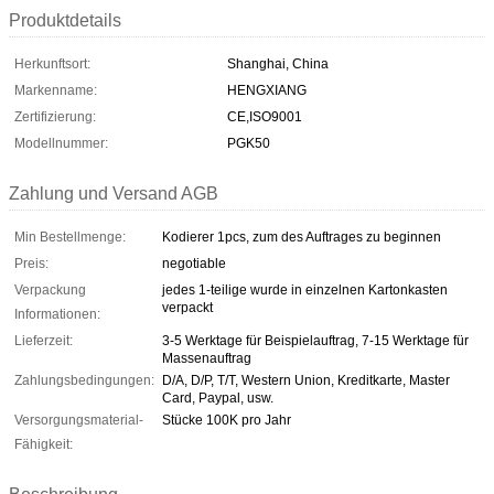
Produktdetails
Herkunftsort:
Shanghai, China
Markenname:
HENGXIANG
Zertifizierung:
CE,ISO9001
Modellnummer:
PGK50
Zahlung und Versand AGB
Min Bestellmenge:
Kodierer 1pcs, zum des Auftrages zu beginnen
Preis:
negotiable
Verpackung
jedes 1-teilige wurde in einzelnen Kartonkasten
verpackt
Informationen:
Lieferzeit:
3-5 Werktage für Beispielauftrag, 7-15 Werktage für
Massenauftrag
Zahlungsbedingungen:
D/A, D/P, T/T, Western Union, Kreditkarte, Master
Card, Paypal, usw.
Versorgungsmaterial-
Stücke 100K pro Jahr
Fähigkeit: