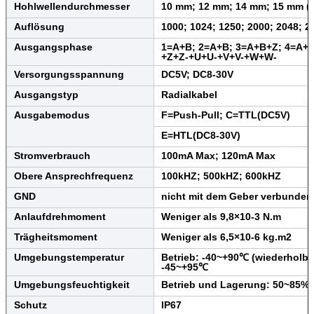
Hohlwellendurchmesser
10 mm; 12 mm; 14 mm; 15 mm (o
Auflösung
1000; 1024; 1250; 2000; 2048; 2
Ausgangsphase
1=A+B; 2=A+B; 3=A+B+Z; 4=A+A
+Z+Z-+U+U-+V+V-+W+W-
Versorgungsspannung
DC5V; DC8-30V
Ausgangstyp
Radialkabel
Ausgabemodus
F=Push-Pull; C=TTL(DC5V)
E=HTL(DC8-30V)
Stromverbrauch
100mA Max; 120mA Max
Obere Ansprechfrequenz
100kHZ; 500kHZ; 600kHZ
GND
nicht mit dem Geber verbunden
Anlaufdrehmoment
Weniger als 9,8×10-3 N.m
Trägheitsmoment
Weniger als 6,5×10-6 kg.m2
Umgebungstemperatur
Betrieb: -40~+90℃ (wiederholba
-45~+95℃
Umgebungsfeuchtigkeit
Betrieb und Lagerung: 50~85% 
Schutz
IP67