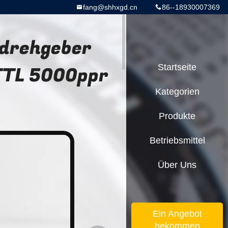
fang@shhxgd.cn
86--18930007369
sdrehgeber
TTL 5000ppr
Startseite
Kategorien
Produkte
Betriebsmittel
Über Uns
Ein Angebot
bekommen