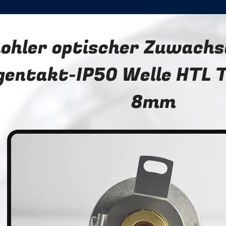
ohler optischer Zuwach
gentakt-IP50 Welle HTL 
8mm