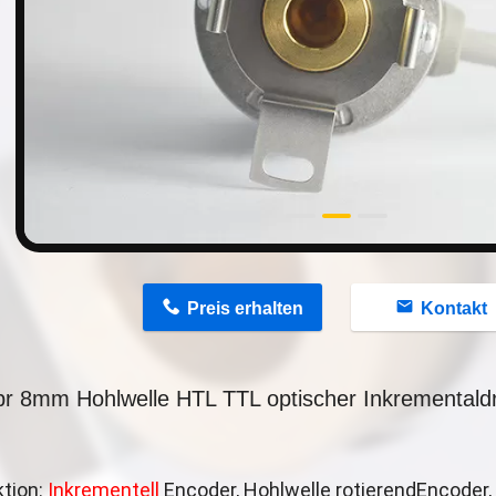
n
Preis erhalten
Kontakt
r 8mm Hohlwelle HTL TTL optischer Inkrementald
ktion:
Inkrementell
Encoder, Hohlwelle rotierend
Encoder,