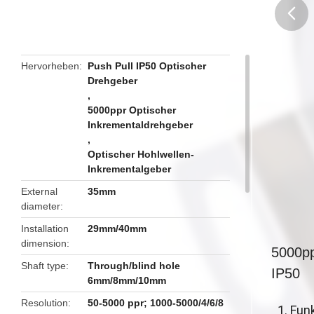
butto
Hervorheben
Push Pull IP50 Optischer
Drehgeber
,
5000ppr Optischer
Inkrementaldrehgeber
,
Optischer Hohlwellen-
Inkrementalgeber
External
35mm
diameter
Installation
29mm/40mm
dimension
5000pp
Shaft type
Through/blind hole
IP50
6mm/8mm/10mm
Resolution
50-5000 ppr; 1000-5000/4/6/8
1. Fun