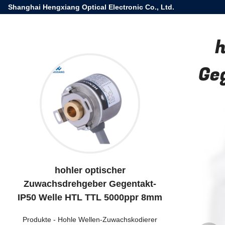
Shanghai Hengxiang Optical Electronic Co., Ltd.
h
Ge
hohler optischer
Zuwachsdrehgeber Gegentakt-
IP50 Welle HTL TTL 5000ppr 8mm
Produkte
-
Hohle Wellen-Zuwachskodierer