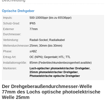
Beschreibung
Optische Drehgeber
Impuls:
500-10000ppr (bis zu 65536ppr)
Schutz-Grad:
IP65
Externer
77mm
Durchmesser:
Verbindung:
Radail-Sockel; Radialkabel
Wellendurchmesser:
25mm; 30mm (bis 30mm)
Phase:
±ABZ
Ertrag-Art:
OC (NPN); Gegentakt; HTL; TTL
Installationsgröße:
85mm (Federblechkundenbezogenheit avalible)
Loch-optischer photoelektrischer Drehgeber
Markieren:
,
25mm photoelektrischer Drehgeber
,
Photoelektrische optische Drehgeber
Der Drehgeberaußendurchmesser-Welle
77mm des Lochs optische photoelektrische
Welle 25mm