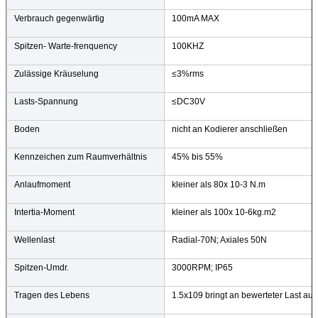
Verbrauch gegenwärtig
100mA MAX
Spitzen- Warte-frenquency
100KHZ
Zulässige Kräuselung
≤3%rms
Lasts-Spannung
≤DC30V
Boden
nicht an Kodierer anschließen
Kennzeichen zum Raumverhältnis
45% bis 55%
Anlaufmoment
kleiner als 80x 10-3 N.m
Intertia-Moment
kleiner als 100x 10-6kg.m2
Wellenlast
Radial-70N; Axiales 50N
Spitzen-Umdr.
3000RPM; IP65
Tragen des Lebens
1.5x109 bringt an bewerteter Last a