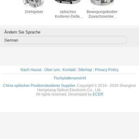
scher DC-
Wellen-
Wellen-Linie
Ultra dünner
22mm 
ungskodierer-
zusätzlicher
Driver7272 der
Drehgeber-
Dre
chswinkel-
optischer
Stärke-28mm gab
Außendurchmesser
eber Z48-J
Drehgeber-
optische der
35mm des
integralen
Servobewegungsroboter
Drehgeber-S38
Motorpn35
agenden
2048ppr IP65 S38
E6B2- CWZ6C
Ändern Sie Sprache
ngstreiber
6mm
-600ppr aus
ut 1024ppr
German
TTL
Nach Hause
|
Über uns
|
Kontakt
|
Sitemap
|
Privacy Policy
Tischplattenansicht
China optischer Positionskodierer Supplier.
Copyright © 2018 - 2026 Shanghai
Hengxiang Optical Electronic Co., Ltd..
All rights reserved. Developed by
ECER