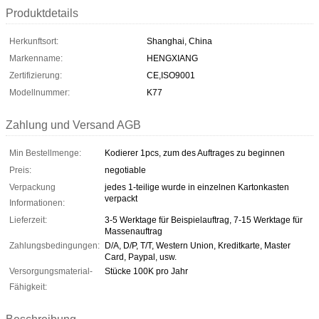
Produktdetails
Herkunftsort:
Shanghai, China
Markenname:
HENGXIANG
Zertifizierung:
CE,ISO9001
Modellnummer:
K77
Zahlung und Versand AGB
Min Bestellmenge:
Kodierer 1pcs, zum des Auftrages zu beginnen
Preis:
negotiable
Verpackung
jedes 1-teilige wurde in einzelnen Kartonkasten
verpackt
Informationen:
Lieferzeit:
3-5 Werktage für Beispielauftrag, 7-15 Werktage für
Massenauftrag
Zahlungsbedingungen:
D/A, D/P, T/T, Western Union, Kreditkarte, Master
Card, Paypal, usw.
Versorgungsmaterial-
Stücke 100K pro Jahr
Fähigkeit: