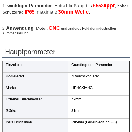
ppr
1.
wichtiger Parameter
: Entschließung bis
65536
, hoher
30mm Welle
IP65
, maximale
.
Schutzgrad
CNC
Anwendung
:
Motor
2.
,
und anderes Feld der industriellen
Automatisierung.
Hauptparameter
Einzelteile
Grundlegende Parameter
Kodiererart
Zuwachskodierer
Marke
HENGXIANG
Externer Durchmesser
77mm
Stärke
31mm
Installationsmaß
R85mm (Federblech 77B85)