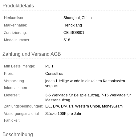
Produktdetails
Herkunftsort:
Shanghai, China
Markenname:
Hengxiang
Zertifizierung:
CE,ISO9001
Modellnummer:
S18
Zahlung und Versand AGB
Min Bestellmenge:
PC 1
Preis:
Consult us
Verpackung
jedes 1-teilige wurde in einzelnen Kartonkasten
verpackt
Informationen:
Lieferzeit:
3-5 Werktage für Beispielauftrag, 7-15 Werktage für
Massenauftrag
Zahlungsbedingungen:
L/C, D/A, D/P, T/T, Western Union, MoneyGram
Versorgungsmaterial-
Stücke 100K pro Jahr
Fähigkeit:
Beschreibung