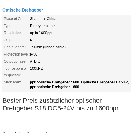
Optische Drehgeber
Place of Origin:
Shanghai,China
Type:
Rotary encoder
Resolution:
up to 1600ppr
Output:
N
Cable length:
150mm (ribbon cable)
Protection level:
IP50
Output phase:
A, B, Z
Top response
100kHZ
frequency:
ppr optische Drehgeber 1600
Optische Drehgeber DC24V
Markieren:
,
,
ppr optische Drehgeber 1600
Bester Preis zusätzlicher optischer
Drehgeber S18 DC5-24V bis zu 1600ppr