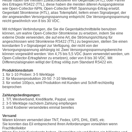
Heute haben die meisten Zuwachskodierer ein Gegentakt (HTL), oder Fahrer
des Ertrages RS422 (TTL), diese haben die meisten älteren Ausgangskreise
wie Open-Collector-NPN, Open-Collector-PNP, Spannungs-Ertrag ersetzt.
Gegentakt Stromkreise (HTL), alias Totempfahl, liefern einen Signalpegel, der
der angewandten Versorgungsspannung entspricht. Die Versorgungsspannung
reicht gewöhnlich von 8 bis 30 VDC.
Mit richtigen Verbindungen, die Sie die Gegentaktschnittstelle benutzen
können, um wahre Open-Collector-Stromkreise zu ersetzen, indem Sie eine
externe Diode verwenden, die auf eine Art, die Strömungsrichtung für
angeschlossen wird Stromkreise RS422 (TTL) zu begrenzen, stellen Sie einen
konstanten 5 v-Signalpegel zur Verfügung, der nicht von der
Versorgungsspannung abhängig ist. Zwei Versorgungsspannungsbereiche
können vorgewählt werden: Von 4,75 bis 5,5 VDC (kann verwendet werden, um
Open-Collector-Ertragfahrer zu ersetzen), oder von 8 bis 30 VDC. Mit
Differenzialsignalen willigt der Ertrag völlig zum Standard RS422 ein.
Produktionsdatum
1. für 1-10 Proben: 3-5 Werktage
2. für Massenproduktion 20-50: 7-10 Werktage
3. für vorbei 100pcs, wird Produktion mit Kunden und Schiff rechtzeitig
besprochen
Zahlungsbedingungen:
1. T/T, Westverband, Kreditkarte, Paypal, usw.
2. 3-5 Werktage nachdem Zahlung empfangen
3. sind Kodierer versendetes einmal bereites
Versand
Waren können versendet über TNT, Fedex, UPS, DHL, EMS, etc.
Sie konnten das Eil entsprechend Ihren Anforderungen vorwählen wenn
Frachtkollektor