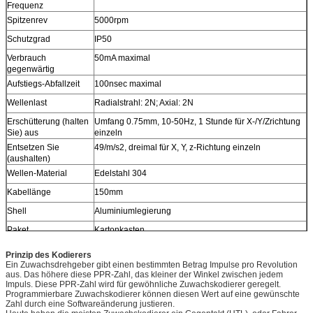
Frequenz
Spitzenrev
5000rpm
Schutzgrad
IP50
Verbrauch
50mA maximal
gegenwärtig
Aufstiegs-Abfallzeit
100nsec maximal
Wellenlast
Radialstrahl: 2N; Axial: 2N
Erschütterung (halten
Umfang 0.75mm, 10-50Hz, 1 Stunde für X-/Y/Zrichtung
Sie) aus
einzeln
Entsetzen Sie
49/m/s2, dreimal für X, Y, z-Richtung einzeln
(aushalten)
Wellen-Material
Edelstahl 304
Kabellänge
150mm
Shell
Aluminiumlegierung
Paket
Kartonkasten
Nettogewicht
Über 20g (mit Paket)
Prinzip des Kodierers
Ein Zuwachsdrehgeber gibt einen bestimmten Betrag Impulse pro Revolution
Bescheinigung
CER
aus. Das höhere diese PPR-Zahl, das kleiner der Winkel zwischen jedem
Impuls. Diese PPR-Zahl wird für gewöhnliche Zuwachskodierer geregelt.
Programmierbare Zuwachskodierer können diesen Wert auf eine gewünschte
Zahl durch eine Softwareänderung justieren.