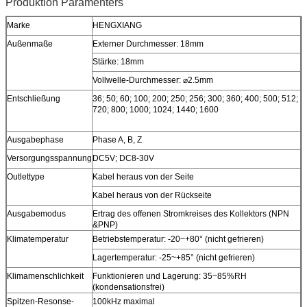
Produktion Paramenters
Marke
HENGXIANG
Außenmaße
Externer Durchmesser: 18mm
Stärke: 18mm
Vollwelle-Durchmesser: ⌀2.5mm
Entschließung
36; 50; 60; 100; 200; 250; 256; 300; 360; 400; 500; 512;
720; 800; 1000; 1024; 1440; 1600
Ausgabephase
Phase A, B, Z
Versorgungsspannung
DC5V; DC8-30V
Outlettype
Kabel heraus von der Seite
Kabel heraus von der Rückseite
Ausgabemodus
Ertrag des offenen Stromkreises des Kollektors (NPN
&PNP)
Klimatemperatur
Betriebstemperatur: -20~+80° (nicht gefrieren)
Lagertemperatur: -25~+85° (nicht gefrieren)
Klimamenschlichkeit
Funktionieren und Lagerung: 35~85%RH
(kondensationsfrei)
Spitzen-Resonse-
100kHz maximal