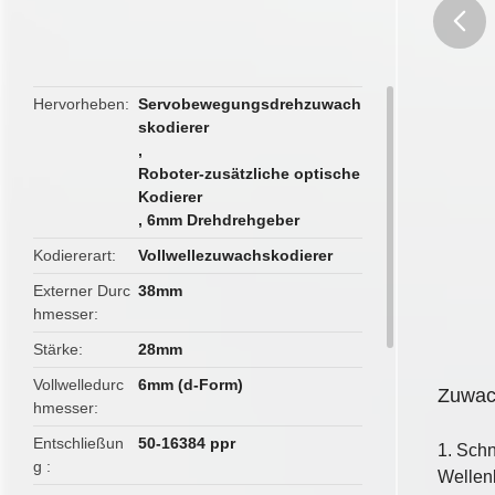
butto
Hervorheben
Servobewegungsdrehzuwach
skodierer
,
Roboter-zusätzliche optische
Kodierer
,
6mm Drehdrehgeber
Kodiererart
Vollwellezuwachskodierer
Externer Durc
38mm
hmesser
Stärke
28mm
Vollwelledurc
6mm (d-Form)
Zuwac
hmesser
Entschließun
50-16384 ppr
1.
Schn
g
Wellen