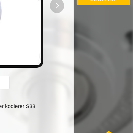
button
r kodierer S38