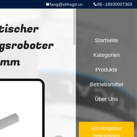
fang@shhxgd.cn
86--18930007369
tischer
gsroboter
Startseite
Kategorien
 6mm
Produkte
Betriebsmittel
Über Uns
Ein Angebot
bekommen