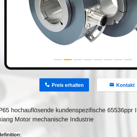
n
Preis erhalten
Kontakt
P65 hochauflösende kundenspezifische 65536ppr 
iang Motor mechanische Industrie
efinition: