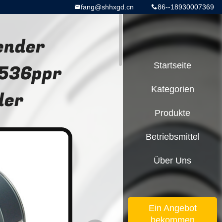
fang@shhxgd.cn
86--18930007369
ender
5536ppr
Startseite
Kategorien
der
Produkte
Betriebsmittel
Über Uns
Ein Angebot
bekommen