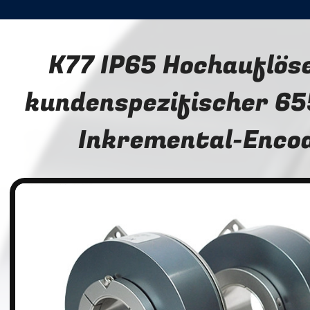
K77 IP65 Hochauflös
kundenspezifischer 6
Inkremental-Enco