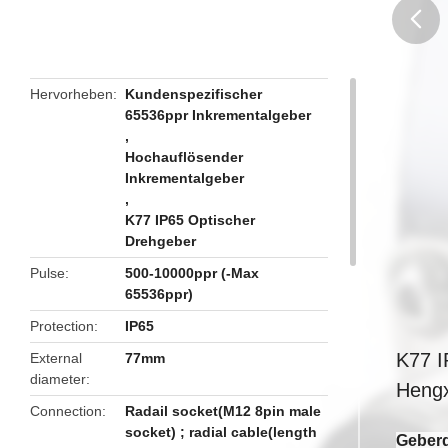
butto
Hervorheben
Kundenspezifischer
65536ppr Inkrementalgeber
,
Hochauflösender
Inkrementalgeber
,
K77 IP65 Optischer
Drehgeber
Pulse
500-10000ppr (-Max
65536ppr)
Protection
IP65
K77 I
External
77mm
diameter
Hengx
Connection
Radail socket(M12 8pin male
socket) ; radial cable(length
Geberd