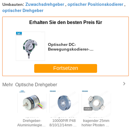
Zuwachsdrehgeber
optischer Positionskodierer
Umbauten:
,
,
optischer Drehgeber
Erhalten Sie den besten Preis für
Optischer DC-
Bewegungskodierer-
Zuwachswinkel-Drehgeber Z48-J
ohne integralen tragenden
Leitungstreiber Output 1024ppr
Fortsetzen
TTL
Optische Drehgeber
Mehr
Wellen-
K77 IP65
35mm DC-
Optis
zusätzlicher
Hochauflösender
Servoschrittmotor-
Drehge
optischer
kundenspezifischer
Höhlen-Wellen-
Aluminium
Drehgeber-
65536ppr
absoluter
1600 DC2