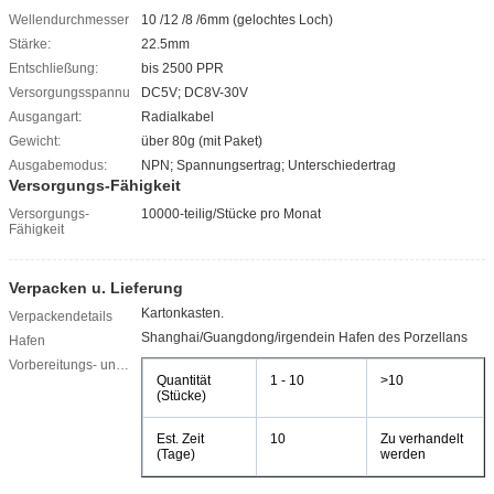
Wellendurchmesser:
10 /12 /8 /6mm (gelochtes Loch)
Stärke:
22.5mm
Entschließung:
bis 2500 PPR
Versorgungsspannung:
DC5V; DC8V-30V
Ausgangart:
Radialkabel
Gewicht:
über 80g (mit Paket)
Ausgabemodus:
NPN; Spannungsertrag; Unterschiedertrag
Versorgungs-Fähigkeit
Versorgungs-
10000-teilig/Stücke pro Monat
Fähigkeit
Verpacken u. Lieferung
Kartonkasten.
Verpackendetails
Shanghai/Guangdong/irgendein Hafen des Porzellans
Hafen
Vorbereitungs- und Anlaufzeit:
Quantität
1 - 10
>10
(Stücke)
Est. Zeit
10
Zu verhandelt
(Tage)
werden