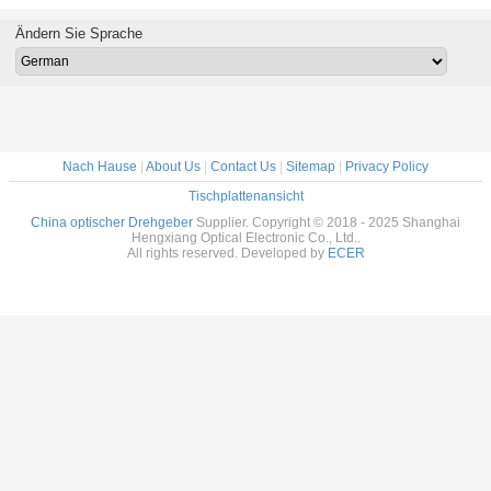
Servobewegungsroboter
Inkremental-
Kodierer
schäl
2048ppr IP65 S38
Encoder
Ändern Sie Sprache
6mm
Nach Hause
|
About Us
|
Contact Us
|
Sitemap
|
Privacy Policy
Tischplattenansicht
China optischer Drehgeber
Supplier. Copyright © 2018 - 2025 Shanghai
Hengxiang Optical Electronic Co., Ltd..
All rights reserved. Developed by
ECER