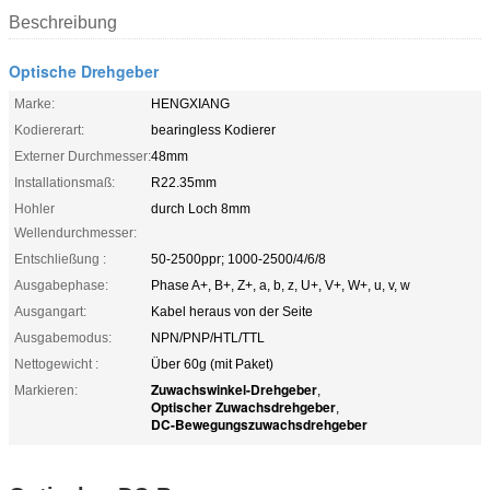
Beschreibung
Optische Drehgeber
Marke:
HENGXIANG
Kodiererart:
bearingless Kodierer
Externer Durchmesser:
48mm
Installationsmaß:
R22.35mm
Hohler
durch Loch 8mm
Wellendurchmesser:
Entschließung :
50-2500ppr; 1000-2500/4/6/8
Ausgabephase:
Phase A+, B+, Z+, a, b, z, U+, V+, W+, u, v, w
Ausgangart:
Kabel heraus von der Seite
Ausgabemodus:
NPN/PNP/HTL/TTL
Nettogewicht :
Über 60g (mit Paket)
Zuwachswinkel-Drehgeber
Markieren:
,
Optischer Zuwachsdrehgeber
,
DC-Bewegungszuwachsdrehgeber