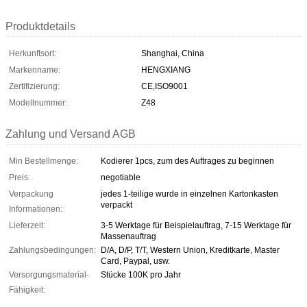
Produktdetails
Herkunftsort:
Shanghai, China
Markenname:
HENGXIANG
Zertifizierung:
CE,ISO9001
Modellnummer:
Z48
Zahlung und Versand AGB
Min Bestellmenge:
Kodierer 1pcs, zum des Auftrages zu beginnen
Preis:
negotiable
Verpackung
jedes 1-teilige wurde in einzelnen Kartonkasten
verpackt
Informationen:
Lieferzeit:
3-5 Werktage für Beispielauftrag, 7-15 Werktage für
Massenauftrag
Zahlungsbedingungen:
D/A, D/P, T/T, Western Union, Kreditkarte, Master
Card, Paypal, usw.
Versorgungsmaterial-
Stücke 100K pro Jahr
Fähigkeit: