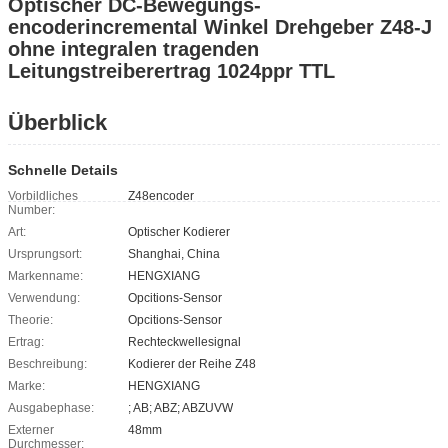
Optischer DC-Bewegungs-
encoderincremental Winkel Drehgeber Z48-J
ohne integralen tragenden
Leitungstreiberertrag 1024ppr TTL
Überblick
Schnelle Details
Vorbildliches
Z48encoder
Number:
Art:
Optischer Kodierer
Ursprungsort:
Shanghai, China
Markenname:
HENGXIANG
Verwendung:
Opcitions-Sensor
Theorie:
Opcitions-Sensor
Ertrag:
Rechteckwellesignal
Beschreibung:
Kodierer der Reihe Z48
Marke:
HENGXIANG
Ausgabephase:
; AB; ABZ; ABZUVW
Externer
48mm
Durchmesser: