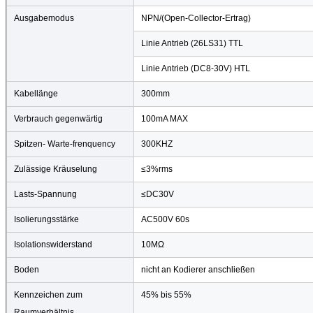
Ausgabemodus
NPN/(Open-Collector-Ertrag)
Linie Antrieb (26LS31) TTL
Linie Antrieb (DC8-30V) HTL
Kabellänge
300mm
Verbrauch gegenwärtig
100mA MAX
Spitzen- Warte-frenquency
300KHZ
Zulässige Kräuselung
≤3%rms
Lasts-Spannung
≤DC30V
Isolierungsstärke
AC500V 60s
Isolationswiderstand
10MΩ
Boden
nicht an Kodierer anschließen
Kennzeichen zum
45% bis 55%
Raumverhältnis