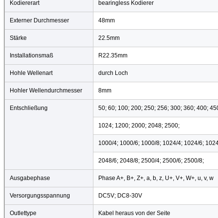
Kodiererart
bearingless Kodierer
Externer Durchmesser
48mm
Stärke
22.5mm
Installationsmaß
R22.35mm
Hohle Wellenart
durch Loch
Hohler Wellendurchmesser
8mm
Entschließung
50; 60; 100; 200; 250; 256; 300; 360; 400; 45
1024; 1200; 2000; 2048; 2500;
1000/4; 1000/6; 1000/8; 1024/4; 1024/6; 1024
2048/6; 2048/8; 2500/4; 2500/6; 2500/8;
Ausgabephase
Phase A+, B+, Z+, a, b, z, U+, V+, W+, u, v, w
Versorgungsspannung
DC5V; DC8-30V
Outlettype
Kabel heraus von der Seite