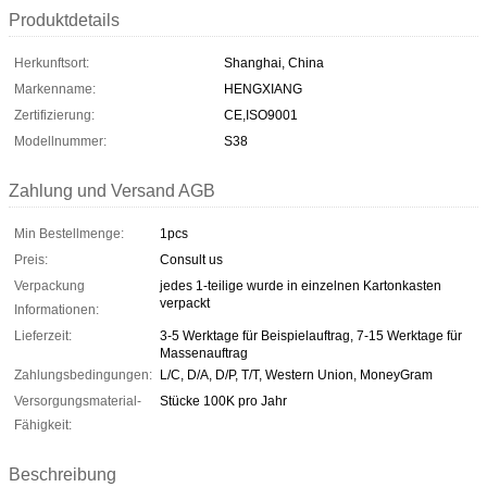
Produktdetails
Herkunftsort:
Shanghai, China
Markenname:
HENGXIANG
Zertifizierung:
CE,ISO9001
Modellnummer:
S38
Zahlung und Versand AGB
Min Bestellmenge:
1pcs
Preis:
Consult us
Verpackung
jedes 1-teilige wurde in einzelnen Kartonkasten
verpackt
Informationen:
Lieferzeit:
3-5 Werktage für Beispielauftrag, 7-15 Werktage für
Massenauftrag
Zahlungsbedingungen:
L/C, D/A, D/P, T/T, Western Union, MoneyGram
Versorgungsmaterial-
Stücke 100K pro Jahr
Fähigkeit:
Beschreibung