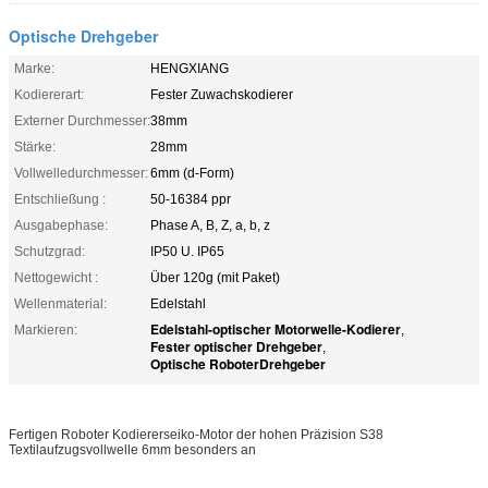
Optische Drehgeber
Marke:
HENGXIANG
Kodiererart:
Fester Zuwachskodierer
Externer Durchmesser:
38mm
Stärke:
28mm
Vollwelledurchmesser:
6mm (d-Form)
Entschließung :
50-16384 ppr
Ausgabephase:
Phase A, B, Z, a, b, z
Schutzgrad:
IP50 U. IP65
Nettogewicht :
Über 120g (mit Paket)
Wellenmaterial:
Edelstahl
Edelstahl-optischer Motorwelle-Kodierer
Markieren:
,
Fester optischer Drehgeber
,
Optische RoboterDrehgeber
Fertigen Roboter Kodiererseiko-Motor der hohen Präzision S38
Textilaufzugsvollwelle 6mm besonders an