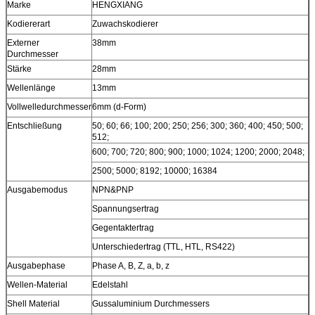
Marke
HENGXIANG
Kodiererart
Zuwachskodierer
Externer
38mm
Durchmesser
Stärke
28mm
Wellenlänge
13mm
Vollwelledurchmesser
6mm (d-Form)
Entschließung
50; 60; 66; 100; 200; 250; 256; 300; 360; 400; 450; 500;
512;
600; 700; 720; 800; 900; 1000; 1024; 1200; 2000; 2048;
2500; 5000; 8192; 10000; 16384
Ausgabemodus
NPN&PNP
Spannungsertrag
Gegentaktertrag
Unterschiedertrag (TTL, HTL, RS422)
Ausgabephase
Phase A, B, Z, a, b, z
Wellen-Material
Edelstahl
Shell Material
Gussaluminium Durchmessers