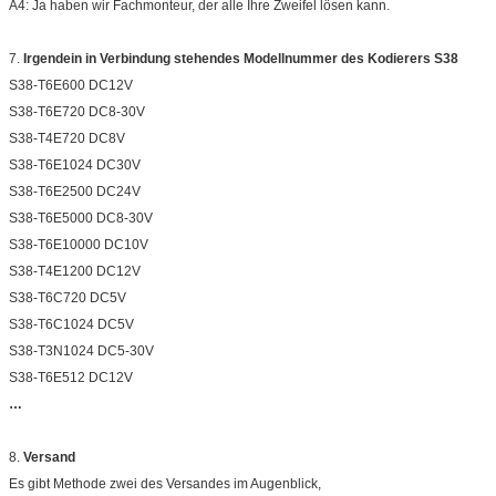
A4: Ja haben wir Fachmonteur, der alle Ihre Zweifel lösen kann.
7.
Irgendein in Verbindung stehendes Modellnummer des Kodierers S38
S38-T6E600 DC12V
S38-T6E720 DC8-30V
S38-T4E720 DC8V
S38-T6E1024 DC30V
S38-T6E2500 DC24V
S38-T6E5000 DC8-30V
S38-T6E10000 DC10V
S38-T4E1200 DC12V
S38-T6C720 DC5V
S38-T6C1024 DC5V
S38-T3N1024 DC5-30V
S38-T6E512 DC12V
…
8.
Versand
Es gibt Methode zwei des Versandes im Augenblick,