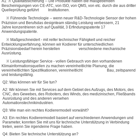
A1: ※ Qualitätssicherung -- Die Produkte haben die maßgebenden
Bescheinigungen von CE-ATC, von ISO, von QMS, von etc. durch die aus dritter
Quelleprüfung geführt Institutionen.
※ Führende Technologie -- wenn neuer R&D-Technologie Sensor der hohen
Präzision und Berufsdas designteam ständig Leistung verbessern, 21
Jahre konzentrieren sich auf Qualität, 3 Erfindungspatente 17
Anwendungspatente.
※ Maßgeschneidert - mit reifer technischer Fähigkeit und reicher
Entwicklungserfahrung, können wir Kodierer für unterschiedlichen
Präzisionsbedarf herein herstellen verschiedene mechanische
Ausrüstung.
※ Leistungsfähiger Service - vollen Gebrauch von den vorhandenen
Klimainformationsquellen zu machen vereinheitlichte Planung, die
vereinheitlichten Spezifikationen, vereinheitlicht Bau, zeitsparend
und leistungsfähig.
Q2: Was können wir für Sie tun?
A2: Wir können Sie mit Services auf dem Gebiet des Aufzugs, des Motors, des
CNC, des Gewebes, des Roboters, des Winds, des medizinischen, Fließbands
Ausrüstung und des anderen versehen
Automationstechnikindustrien.
Q3: Wie man ein rechtes Kodierermodell vorwählt?
A3: Ein rechtes Kodierermodell basiert auf verschiedenen Anwendungen und
Parameter, konnten Sie mit uns für technische Unterstützung in Verbindung
treten, wenn Sie irgendeine Frage haben.
Q4: Bieten Sie technische Unterstützung an?