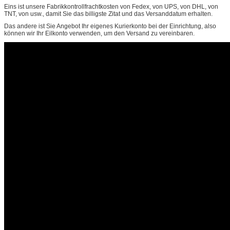
Eins ist unsere Fabrikkontrollfrachtkosten von Fedex, von UPS, von DHL, von
TNT, von usw., damit Sie das billigste Zitat und das Versanddatum erhalten.
Das andere ist Sie Angebot Ihr eigenes Kurierkonto bei der Einrichtung, also
können wir Ihr Eilkonto verwenden, um den Versand zu vereinbaren.