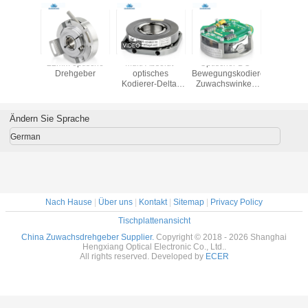
cher DC-
Wellen-
Wellen-Linie
Ultra dünner
22mm op
gskodierer-
zusätzlicher
Driver7272 der
Drehgeber-
Drehg
swinkel-
optischer
Stärke-28mm gab
Außendurchmesser
er Z48-J
Drehgeber-
optische der
35mm des
ntegralen
Servobewegungsroboter
Drehgeber-S38
Motorpn35
enden
2048ppr IP65 S38
E6B2- CWZ6C
Ändern Sie Sprache
gstreiber
6mm
-600ppr aus
 1024ppr
German
TL
Nach Hause
|
Über uns
|
Kontakt
|
Sitemap
|
Privacy Policy
Tischplattenansicht
China Zuwachsdrehgeber Supplier.
Copyright © 2018 - 2026 Shanghai
Hengxiang Optical Electronic Co., Ltd..
All rights reserved. Developed by
ECER