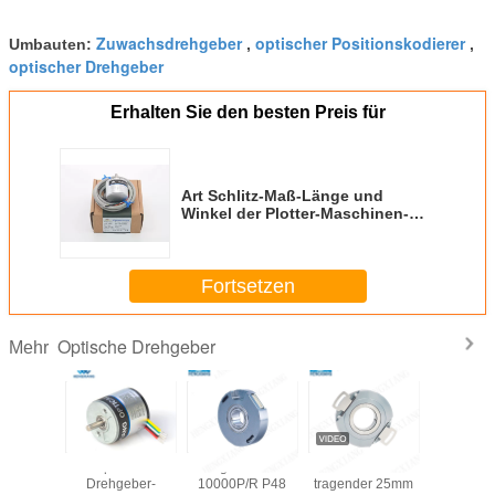
Zuwachsdrehgeber
optischer Positionskodierer
Umbauten:
,
,
optischer Drehgeber
Erhalten Sie den besten Preis für
Art Schlitz-Maß-Länge und
Winkel der Plotter-Maschinen-
optische Drehgeber-D
Fortsetzen
Optische Drehgeber
Mehr
 DC-
Optische
Drehgeber 1024-
Einzelner
Welle
ittmotor-
Drehgeber-
10000P/R P48
tragender 25mm
zusätzl