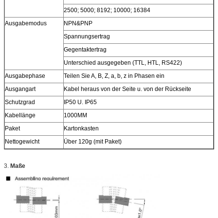
2500; 5000; 8192; 10000; 16384
Ausgabemodus
NPN&PNP
Spannungsertrag
Gegentaktertrag
Unterschied ausgegeben (TTL, HTL, RS422)
Ausgabephase
Teilen Sie A, B, Z, a, b, z in Phasen ein
Ausgangart
Kabel heraus von der Seite u. von der Rückseite
Schutzgrad
IP50 U. IP65
Kabellänge
1000MM
Paket
Kartonkasten
Nettogewicht
Über 120g (mit Paket)
3.
Maße