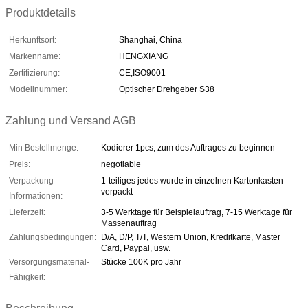
Produktdetails
Herkunftsort:
Shanghai, China
Markenname:
HENGXIANG
Zertifizierung:
CE,ISO9001
Modellnummer:
Optischer Drehgeber S38
Zahlung und Versand AGB
Min Bestellmenge:
Kodierer 1pcs, zum des Auftrages zu beginnen
Preis:
negotiable
Verpackung
1-teiliges jedes wurde in einzelnen Kartonkasten
verpackt
Informationen:
Lieferzeit:
3-5 Werktage für Beispielauftrag, 7-15 Werktage für
Massenauftrag
Zahlungsbedingungen:
D/A, D/P, T/T, Western Union, Kreditkarte, Master
Card, Paypal, usw.
Versorgungsmaterial-
Stücke 100K pro Jahr
Fähigkeit: