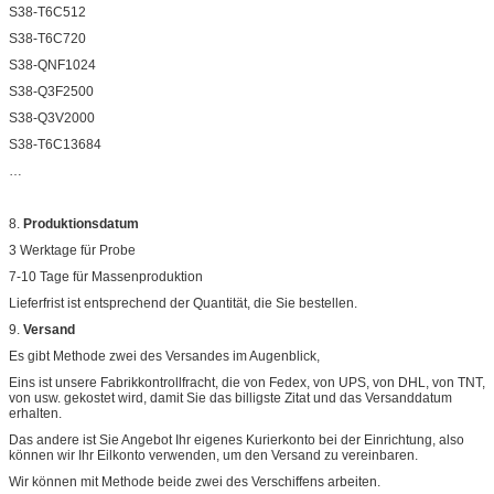
S38-T6C512
S38-T6C720
S38-QNF1024
S38-Q3F2500
S38-Q3V2000
S38-T6C13684
…
8.
Produktionsdatum
3 Werktage für Probe
7-10 Tage für Massenproduktion
Lieferfrist ist entsprechend der Quantität, die Sie bestellen.
9.
Versand
Es gibt Methode zwei des Versandes im Augenblick,
Eins ist unsere Fabrikkontrollfracht, die von Fedex, von UPS, von DHL, von TNT,
von usw. gekostet wird, damit Sie das billigste Zitat und das Versanddatum
erhalten.
Das andere ist Sie Angebot Ihr eigenes Kurierkonto bei der Einrichtung, also
können wir Ihr Eilkonto verwenden, um den Versand zu vereinbaren.
Wir können mit Methode beide zwei des Verschiffens arbeiten.