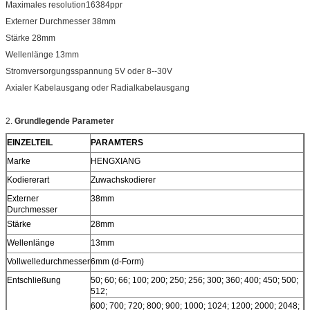
Maximales resolution16384ppr
Externer Durchmesser 38mm
Stärke 28mm
Wellenlänge 13mm
Stromversorgungsspannung 5V oder 8--30V
Axialer Kabelausgang oder Radialkabelausgang
2.
Grundlegende Parameter
EINZELTEIL
PARAMTERS
Marke
HENGXIANG
Kodiererart
Zuwachskodierer
Externer
38mm
Durchmesser
Stärke
28mm
Wellenlänge
13mm
Vollwelledurchmesser
6mm (d-Form)
Entschließung
50; 60; 66; 100; 200; 250; 256; 300; 360; 400; 450; 500;
512;
600; 700; 720; 800; 900; 1000; 1024; 1200; 2000; 2048;