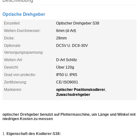
Beschreibung
Optische Drehgeber
Einzelteil:
Optischer Drehgeber S38
Wellen-Durchmesser:
6mm (d-Art)
Dicke:
28mm
Optionale
DC5V U. DC8-30V
Versorgungsspannung:
Wellen-Art:
D-Art Schlitz
Gewicht:
Über 120g
Grad von protectio:
IP50 U. IP65
Zertifizierung:
CE/ ISO9001
optischer Positionskodierer
Markieren:
,
Zuwachsdrehgeber
optischer Drehgeber benutzt auf Plottermaschine, um Länge und Winkel mit
niedrigen Kosten zu messen
1.
Eigenschaft des Kodierer-S38: