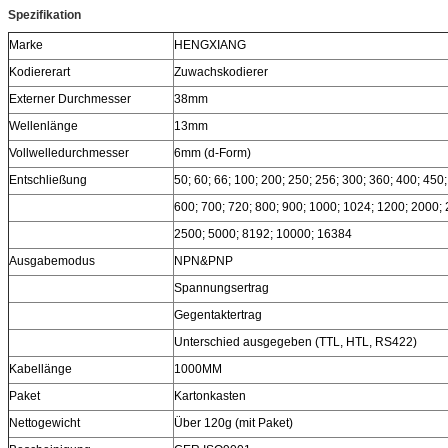
Spezifikation
Marke
HENGXIANG
Kodiererart
Zuwachskodierer
Externer Durchmesser
38mm
Wellenlänge
13mm
Vollwelledurchmesser
6mm (d-Form)
Entschließung
50; 60; 66; 100; 200; 250; 256; 300; 360; 400; 450;
600; 700; 720; 800; 900; 1000; 1024; 1200; 2000;
2500; 5000; 8192; 10000; 16384
Ausgabemodus
NPN&PNP
Spannungsertrag
Gegentaktertrag
Unterschied ausgegeben (TTL, HTL, RS422)
Kabellänge
1000MM
Paket
Kartonkasten
Nettogewicht
Über 120g (mit Paket)