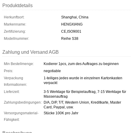
Produktdetails
Herkunftsort:
Shanghai, China
Markenname:
HENGXIANG
Zertifizierung:
CE,ISO9001
Modellnummer:
Reihe S38
Zahlung und Versand AGB
Min Bestellmenge:
Kodierer 1pcs, zum des Auftrages zu beginnen
Preis:
negotiable
Verpackung
1-teiliges jedes wurde in einzelnen Kartonkasten
verpackt
Informationen:
Lieferzeit:
3-5 Werktage für Beispielauftrag, 7-15 Werktage für
Massenauftrag
Zahlungsbedingungen:
D/A, D/P, T/T, Western Union, Kreditkarte, Master
Card, Paypal, usw.
Versorgungsmaterial-
Stücke 100K pro Jahr
Fähigkeit: