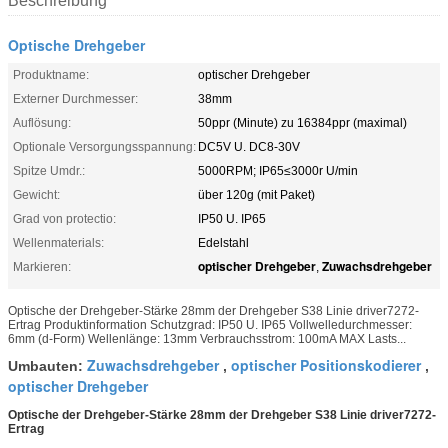
Beschreibung
Optische Drehgeber
Produktname:
optischer Drehgeber
Externer Durchmesser:
38mm
Auflösung:
50ppr (Minute) zu 16384ppr (maximal)
Optionale Versorgungsspannung:
DC5V U. DC8-30V
Spitze Umdr.:
5000RPM; IP65≤3000r U/min
Gewicht:
über 120g (mit Paket)
Grad von protectio:
IP50 U. IP65
Wellenmaterials:
Edelstahl
optischer Drehgeber
Zuwachsdrehgeber
Markieren:
,
Optische der Drehgeber-Stärke 28mm der Drehgeber S38 Linie driver7272-
Ertrag Produktinformation Schutzgrad: IP50 U. IP65 Vollwelledurchmesser:
6mm (d-Form) Wellenlänge: 13mm Verbrauchsstrom: 100mA MAX Lasts...
Zuwachsdrehgeber
optischer Positionskodierer
Umbauten:
,
,
optischer Drehgeber
Optische der Drehgeber-Stärke 28mm der Drehgeber S38 Linie driver7272-
Ertrag