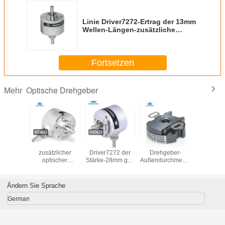
Linie Driver7272-Ertrag der 13mm
Wellen-Längen-zusätzliche
optische Kodierer-Stärke-28mm
Fortsetzen
Optische Drehgeber
Mehr
Wellen-
Wellen-Linie
Ultra dünner
Welle
zusätzlicher
Driver7272 der
Drehgeber-
zusätzl
optischer
Stärke-28mm gab
Außendurchmesser
optisc
Drehgeber-
optische der
35mm des
Drehge
Servobewegungsroboter
Drehgeber-S38
Motorpn35
Servobewe
2048ppr IP65 S38
E6B2- CWZ6C
2048ppr I
Ändern Sie Sprache
6mm
-600ppr aus
6m
German