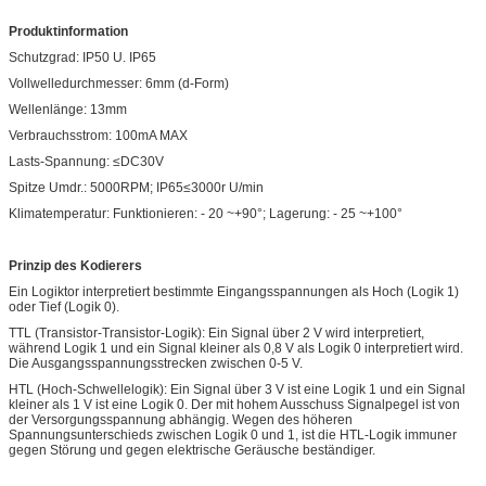
Produktinformation
Schutzgrad: IP50 U. IP65
Vollwelledurchmesser: 6mm (d-Form)
Wellenlänge: 13mm
Verbrauchsstrom: 100mA MAX
Lasts-Spannung: ≤DC30V
Spitze Umdr.: 5000RPM; IP65≤3000r U/min
Klimatemperatur: Funktionieren: - 20 ~+90°; Lagerung: - 25 ~+100°
Prinzip des Kodierers
Ein Logiktor interpretiert bestimmte Eingangsspannungen als Hoch (Logik 1)
oder Tief (Logik 0).
TTL (Transistor-Transistor-Logik): Ein Signal über 2 V wird interpretiert,
während Logik 1 und ein Signal kleiner als 0,8 V als Logik 0 interpretiert wird.
Die Ausgangsspannungsstrecken zwischen 0-5 V.
HTL (Hoch-Schwellelogik): Ein Signal über 3 V ist eine Logik 1 und ein Signal
kleiner als 1 V ist eine Logik 0. Der mit hohem Ausschuss Signalpegel ist von
der Versorgungsspannung abhängig. Wegen des höheren
Spannungsunterschieds zwischen Logik 0 und 1, ist die HTL-Logik immuner
gegen Störung und gegen elektrische Geräusche beständiger.