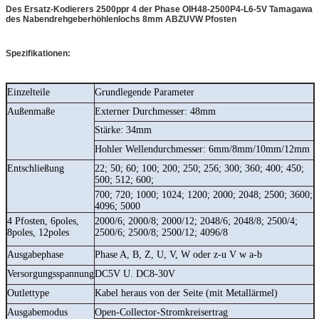
Des Ersatz-Kodierers 2500ppr 4 der Phase OIH48-2500P4-L6-5V Tamagawa
des Nabendrehgeberhöhlenlochs 8mm ABZUVW Pfosten
Spezifikationen:
Einzelteile
Grundlegende Parameter
Außenmaße
Externer Durchmesser: 48mm
Stärke: 34mm
Hohler Wellendurchmesser: 6mm/8mm/10mm/12mm
Entschließung
22; 50; 60; 100; 200; 250; 256; 300; 360; 400; 450;
500; 512; 600;
700; 720; 1000; 1024; 1200; 2000; 2048; 2500; 3600;
4096; 5000
4 Pfosten, 6poles,
2000/6; 2000/8; 2000/12; 2048/6; 2048/8; 2500/4;
8poles, 12poles
2500/6; 2500/8; 2500/12; 4096/8
Ausgabephase
Phase A, B, Z, U, V, W oder z-u V w a-b
Versorgungsspannung
DC5V U. DC8-30V
Outlettype
Kabel heraus von der Seite (mit Metallärmel)
Ausgabemodus
Open-Collector-Stromkreisertrag