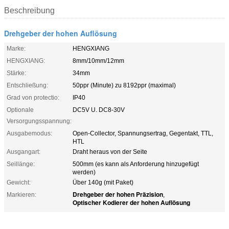
Beschreibung
Drehgeber der hohen Auflösung
Marke:
HENGXIANG
HENGXIANG:
8mm/10mm/12mm
Stärke:
34mm
Entschließung:
50ppr (Minute) zu 8192ppr (maximal)
Grad von protectio:
IP40
Optionale
DC5V U. DC8-30V
Versorgungsspannung:
Ausgabemodus:
Open-Collector, Spannungsertrag, Gegentakt, TTL,
HTL
Ausgangart:
Draht heraus von der Seite
Seillänge:
500mm (es kann als Anforderung hinzugefügt
werden)
Gewicht:
Über 140g (mit Paket)
Drehgeber der hohen Präzision
Markieren:
,
Optischer Kodierer der hohen Auflösung