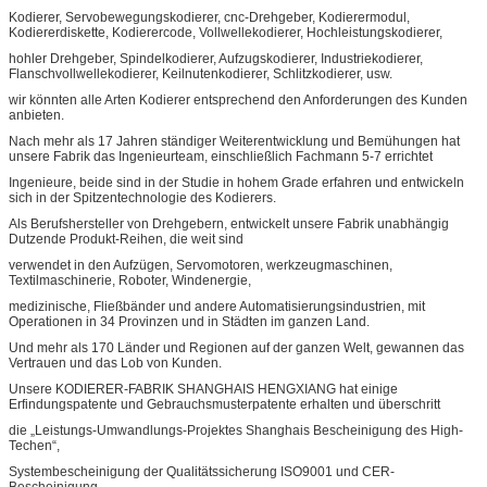
Kodierer, Servobewegungskodierer, cnc-Drehgeber, Kodierermodul,
Kodiererdiskette, Kodierercode, Vollwellekodierer, Hochleistungskodierer,
hohler Drehgeber, Spindelkodierer, Aufzugskodierer, Industriekodierer,
Flanschvollwellekodierer, Keilnutenkodierer, Schlitzkodierer, usw.
wir könnten alle Arten Kodierer entsprechend den Anforderungen des Kunden
anbieten.
Nach mehr als 17 Jahren ständiger Weiterentwicklung und Bemühungen hat
unsere Fabrik das Ingenieurteam, einschließlich Fachmann 5-7 errichtet
Ingenieure, beide sind in der Studie in hohem Grade erfahren und entwickeln
sich in der Spitzentechnologie des Kodierers.
Als Berufshersteller von Drehgebern, entwickelt unsere Fabrik unabhängig
Dutzende Produkt-Reihen, die weit sind
verwendet in den Aufzügen, Servomotoren, werkzeugmaschinen,
Textilmaschinerie, Roboter, Windenergie,
medizinische, Fließbänder und andere Automatisierungsindustrien, mit
Operationen in 34 Provinzen und in Städten im ganzen Land.
Und mehr als 170 Länder und Regionen auf der ganzen Welt, gewannen das
Vertrauen und das Lob von Kunden.
Unsere KODIERER-FABRIK SHANGHAIS HENGXIANG hat einige
Erfindungspatente und Gebrauchsmusterpatente erhalten und überschritt
die „Leistungs-Umwandlungs-Projektes Shanghais Bescheinigung des High-
Techen“,
Systembescheinigung der Qualitätssicherung ISO9001 und CER-
Bescheinigung.