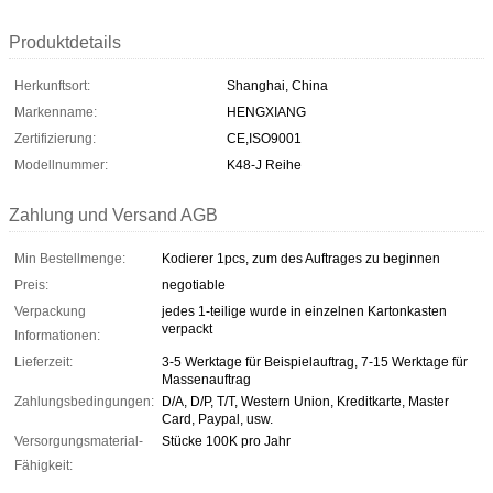
Produktdetails
Herkunftsort:
Shanghai, China
Markenname:
HENGXIANG
Zertifizierung:
CE,ISO9001
Modellnummer:
K48-J Reihe
Zahlung und Versand AGB
Min Bestellmenge:
Kodierer 1pcs, zum des Auftrages zu beginnen
Preis:
negotiable
Verpackung
jedes 1-teilige wurde in einzelnen Kartonkasten
verpackt
Informationen:
Lieferzeit:
3-5 Werktage für Beispielauftrag, 7-15 Werktage für
Massenauftrag
Zahlungsbedingungen:
D/A, D/P, T/T, Western Union, Kreditkarte, Master
Card, Paypal, usw.
Versorgungsmaterial-
Stücke 100K pro Jahr
Fähigkeit: