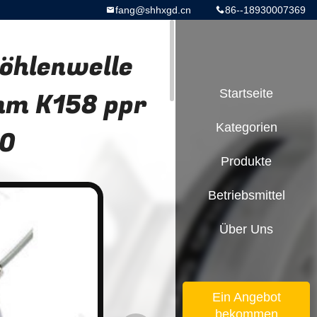
fang@shhxgd.cn
86--18930007369
öhlenwelle
mm K158 ppr
Startseite
Kategorien
00
Produkte
Betriebsmittel
Über Uns
Ein Angebot
bekommen