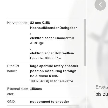
butto
Hervorheben
82 mm K158
Hochauflösender Drehgeber
,
elektronischer Encoder für
Aufzüge
,
elektronischer Hohlwellen-
Encoder 80000 Ppr
Product
large aperture rotary encoder
name
position measuring‎ through
hole 75mm K158-
T6C2048BQ75 for elevator
Ersat
External diam
158mm
bis z
eter
GND
not connect to encoder