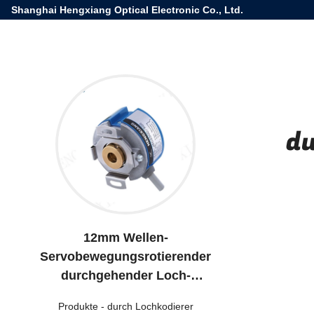
Shanghai Hengxiang Optical Electronic Co., Ltd.
d
12mm Wellen-
Servobewegungsrotierender
durchgehender Loch-
Zuwachskodierer für
Produkte
-
durch Lochkodierer
Büroeinrichtung