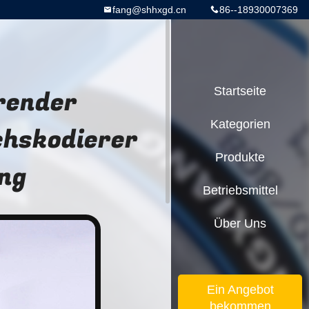
fang@shhxgd.cn
86--18930007369
render
Startseite
Kategorien
hskodierer
Produkte
ng
Betriebsmittel
Über Uns
Ein Angebot
bekommen