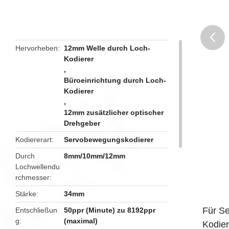
Hervorheben
12mm Welle durch Loch-
Kodierer
butto
,
Büroeinrichtung durch Loch-
Kodierer
,
12mm zusätzlicher optischer
Drehgeber
Kodiererart
Servobewegungskodierer
Durch
8mm/10mm/12mm
Lochwellendu
rchmesser
Stärke
34mm
Für S
Entschließun
50ppr (Minute) zu 8192ppr
g
(maximal)
Kodier