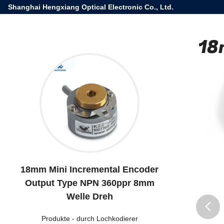
Shanghai Hengxiang Optical Electronic Co., Ltd.
18
18mm Mini Incremental Encoder
Output Type NPN 360ppr 8mm
Welle Dreh
Produkte
-
durch Lochkodierer