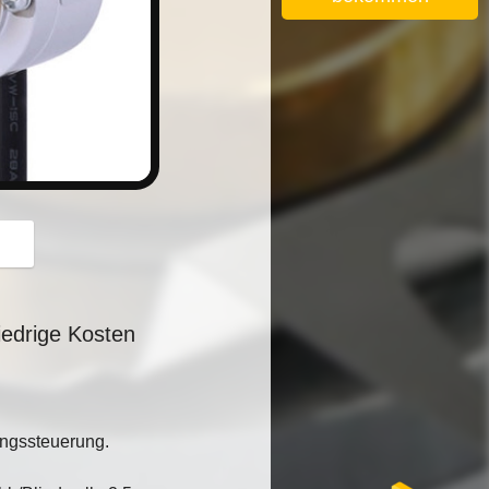
button
edrige Kosten
ungssteuerung.