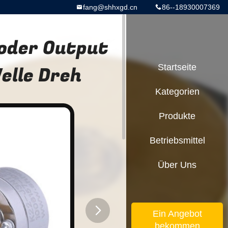
fang@shhxgd.cn
86--18930007369
oder Output
lle Dreh
Startseite
Kategorien
Produkte
Betriebsmittel
Über Uns
Ein Angebot
bekommen