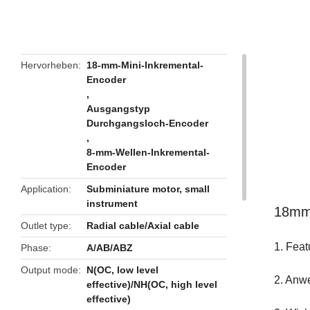
butto
Hervorheben
18-mm-Mini-Inkremental-
Encoder
,
Ausgangstyp
Durchgangsloch-Encoder
,
8-mm-Wellen-Inkremental-
Encoder
Application
Subminiature motor, small
instrument
18m
Outlet type
Radial cable/Axial cable
1. Feat
Phase
A/AB/ABZ
Output mode
N(OC, low level
2. Anwe
effective)/NH(OC, high level
effective)