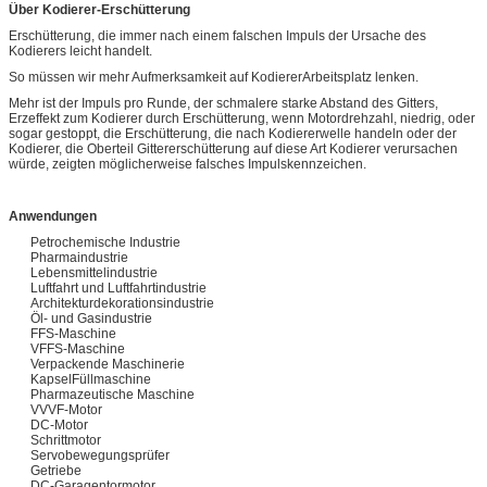
Über Kodierer-Erschütterung
Erschütterung, die immer nach einem falschen Impuls der Ursache des
Kodierers leicht handelt.
So müssen wir mehr Aufmerksamkeit auf KodiererArbeitsplatz lenken.
Mehr ist der Impuls pro Runde, der schmalere starke Abstand des Gitters,
Erzeffekt zum Kodierer durch Erschütterung, wenn Motordrehzahl, niedrig, oder
sogar gestoppt, die Erschütterung, die nach Kodiererwelle handeln oder der
Kodierer, die Oberteil Gittererschütterung auf diese Art Kodierer verursachen
würde, zeigten möglicherweise falsches Impulskennzeichen.
Anwendungen
Petrochemische Industrie
Pharmaindustrie
Lebensmittelindustrie
Luftfahrt und Luftfahrtindustrie
Architekturdekorationsindustrie
Öl- und Gasindustrie
FFS-Maschine
VFFS-Maschine
Verpackende Maschinerie
KapselFüllmaschine
Pharmazeutische Maschine
VVVF-Motor
DC-Motor
Schrittmotor
Servobewegungsprüfer
Getriebe
DC-Garagentormotor