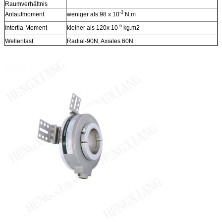
Raumverhältnis
-3
Anlaufmoment
weniger als 98 x 10
N.m
-6
Intertia-Moment
kleiner als 120x 10
kg.m2
Wellenlast
Radial-90N; Axiales 60N