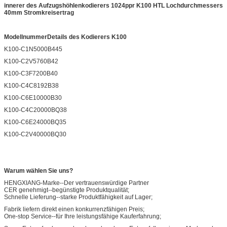
innerer des Aufzugshöhlenkodierers 1024ppr K100 HTL Lochdurchmessers
40mm Stromkreisertrag
ModellnummerDetails des Kodierers K100
K100-C1N5000B445
K100-C2V5760B42
K100-C3F7200B40
K100-C4C8192B38
K100-C6E10000B30
K100-C4C20000BQ38
K100-C6E24000BQ35
K100-C2V40000BQ30
Warum wählen Sie uns?
HENGXIANG-Marke--Der vertrauenswürdige Partner
CER genehmigt--begünstigte Produktqualität;
Schnelle Lieferung--starke Produktfähigkeit auf Lager;
Fabrik liefern direkt einen konkurrenzfähigen Preis;
One-stop Service--für Ihre leistungsfähige Kauferfahrung;