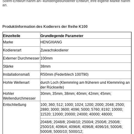
Soem-Entwurf nahm an--kundengebundener Entwurf, Ihre eigene Marke nahm
an.
Produktinformation des Kodierers der Reihe K100
Einzelteile
Grundlegende Parameter
Marke
HENGXIANG
Kodiererart
Zuwachskodierer
Externer Durchmesser
100mm
Stärke
38mm
Installationsmaß
R50mm (Federblech 100T90)
Hohle Wellenart
durch Loch (Klemmring am früheren und Klemmring an
der Rückseite)
Hohler
30mm, 35mm, 38mm; 40mm; 42mm; 45mm;
Wellendurchmesser
Entschließung
100; 360; 512; 1000; 1024; 1200; 2000; 2048; 2500;
2880; 3000; 3600; 4096; 5000; 5760; 8192; 10000;
11520; 12000; 20000; 24000; 40000; 48000;
2048/6; 2048/8; 2048/10; 2500/4; 2500/6; 2500/8;
2500/16; 4096/4; 4096/6; 4096/8; 4096/16; 5000/6;
5000/8; 5000/10; 5000/12;