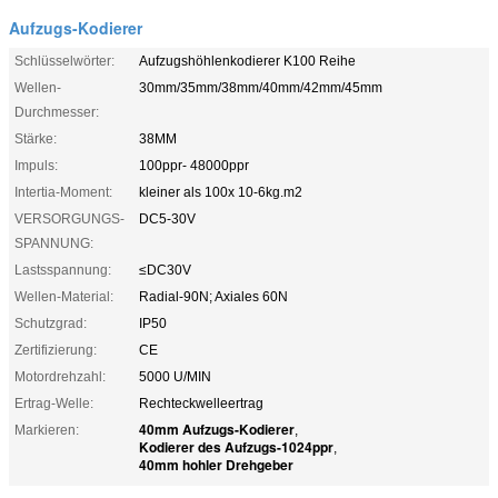
Aufzugs-Kodierer
Schlüsselwörter:
Aufzugshöhlenkodierer K100 Reihe
Wellen-
30mm/35mm/38mm/40mm/42mm/45mm
Durchmesser:
Stärke:
38MM
Impuls:
100ppr- 48000ppr
Intertia-Moment:
kleiner als 100x 10-6kg.m2
VERSORGUNGS-
DC5-30V
SPANNUNG:
Lastsspannung:
≤DC30V
Wellen-Material:
Radial-90N; Axiales 60N
Schutzgrad:
IP50
Zertifizierung:
CE
Motordrehzahl:
5000 U/MIN
Ertrag-Welle:
Rechteckwelleertrag
40mm Aufzugs-Kodierer
Markieren:
,
Kodierer des Aufzugs-1024ppr
,
40mm hohler Drehgeber