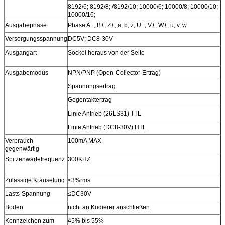
8192/6; 8192/8; /8192/10; 10000/6; 10000/8; 10000/10;
10000/16;
Ausgabephase
Phase A+, B+, Z+, a, b, z, U+, V+, W+, u, v, w
Versorgungsspannung
DC5V; DC8-30V
Ausgangart
Sockel heraus von der Seite
Ausgabemodus
NPN/PNP (Open-Collector-Ertrag)
Spannungsertrag
Gegentaktertrag
Linie Antrieb (26LS31) TTL
Linie Antrieb (DC8-30V) HTL
Verbrauch
100mA MAX
gegenwärtig
Spitzenwartefrequenz
300KHZ
Zulässige Kräuselung
≤3%rms
Lasts-Spannung
≤DC30V
Boden
nicht an Kodierer anschließen
Kennzeichen zum
45% bis 55%