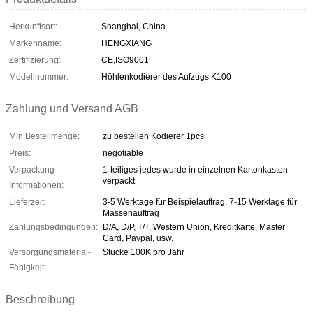
Herkunftsort:
Shanghai, China
Markenname:
HENGXIANG
Zertifizierung:
CE,ISO9001
Modellnummer:
Höhlenkodierer des Aufzugs K100
Zahlung und Versand AGB
Min Bestellmenge:
zu bestellen Kodierer 1pcs
Preis:
negotiable
Verpackung
1-teiliges jedes wurde in einzelnen Kartonkasten
verpackt
Informationen:
Lieferzeit:
3-5 Werktage für Beispielauftrag, 7-15 Werktage für
Massenauftrag
Zahlungsbedingungen:
D/A, D/P, T/T, Western Union, Kreditkarte, Master
Card, Paypal, usw.
Versorgungsmaterial-
Stücke 100K pro Jahr
Fähigkeit:
Beschreibung