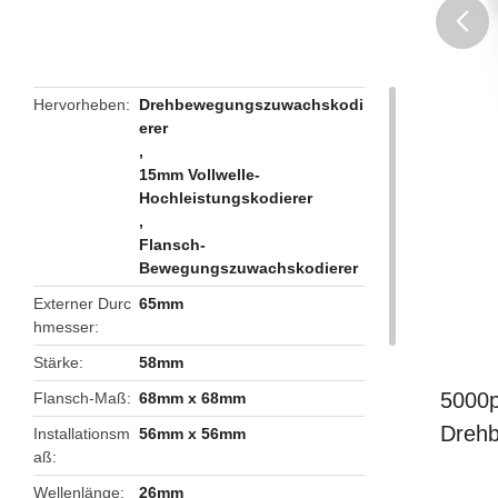
butto
Hervorheben
Drehbewegungszuwachskodi
erer
,
15mm Vollwelle-
Hochleistungskodierer
,
Flansch-
Bewegungszuwachskodierer
Externer Durc
65mm
hmesser
Stärke
58mm
5000p
Flansch-Maß
68mm x 68mm
Dreh
Installationsm
56mm x 56mm
aß
Wellenlänge
26mm