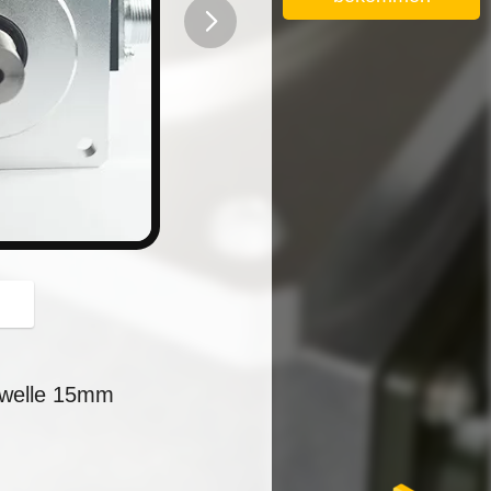
button
lwelle 15mm