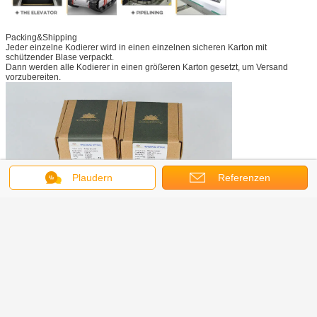
Packing&Shipping
Jeder einzelne Kodierer wird in einen einzelnen sicheren Karton mit
schützender Blase verpackt.
Dann werden alle Kodierer in einen größeren Karton gesetzt, um Versand
vorzubereiten.
Plaudern
Referenzen
Firmeneinleitung
ShanghaiHengxiangOptical Electronics Co.,Ltd, gelegen auf Shanghai, eine
internationale Stadt von China, Einrichtung im Jahre 2001, ist
herstellende High-Teche Berufsgesellschaft, providesresearch und Herstellung,
Entityintegrating optisch, mechanisch und
elektronischer Entwurf. Jetzt haben wir das Primärdurch Rohre leiten der
Kodiererfertigung beendet. Nach Entwicklung jahrelang, Dreh
Kodierer haben jetzt 10 Reihe und über 100 Art, populär Verkauf auf der