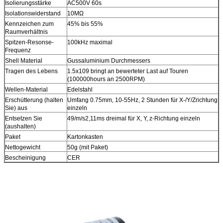
Isolierungsstärke
AC500V 60s
Isolationswiderstand
10MΩ
Kennzeichen zum
45% bis 55%
Raumverhältnis
Spitzen-Resonse-
100kHz maximal
Frequenz
Shell Material
Gussaluminium Durchmessers
Tragen des Lebens
1.5x109 bringt an bewerteter Last auf Touren
(100000hours an 2500RPM)
Wellen-Material
Edelstahl
Erschütterung (halten
Umfang 0.75mm, 10-55Hz, 2 Stunden für X-/Y/Zrichtung
Sie) aus
einzeln
Entsetzen Sie
49/m/s2,11ms dreimal für X, Y, z-Richtung einzeln
(aushalten)
Paket
Kartonkasten
Nettogewicht
50g (mit Paket)
Bescheinigung
CER