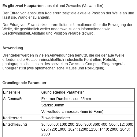
Es gibt zwei Hauptarten:
absolut und Zuwachs (Verwandter).
Der Ertrag von absoluten Kodierern zeigt die aktuelle Position der Welle an und
lässt sie, Wandler zu angeln.
Der Ertrag von Zuwachskodierern liefert Informationen über die Bewegung der
Welle, die gewöhnlich weiter anderswo zu den Informationen wie
Geschwindigkeit, Abstand und Position verarbeitet wird.
Anwendung
Drehgeber werden in vielen Anwendungen benutzt, die die genaue Welle
erfordern, die Rotation-einschließlich industrielle Kontrollen, Robotik,
photographische Linsen des speziellen Zweckes, ComputerEingabegeräte
unbegrenzt ist (wie optomechanische Mäuse und Rollkugeln).
Grundlegende Parameter
Einzelteile
Grundlegende Parameter
Außenmaße
Externer Durchmesser: 25mm
Stärke: 30mm
Vollwelledurchmesser: 4mm (d-Form)
Kodiererart
Zuwachskodierer
Entschließung
36; 50; 60; 100; 200; 250; 300; 360; 400; 500; 512; 600;
625; 720; 1000; 1024; 1200; 1250; 1440; 2000; 2048;
2500