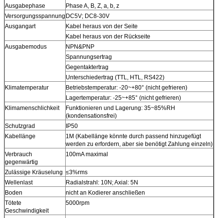
Ausgabephase
Phase A, B, Z, a, b, z
Versorgungsspannung
DC5V; DC8-30V
Ausgangart
Kabel heraus von der Seite
Kabel heraus von der Rückseite
Ausgabemodus
NPN&PNP
Spannungsertrag
Gegentaktertrag
Unterschiedertrag (TTL, HTL, RS422)
Klimatemperatur
Betriebstemperatur: -20~+80° (nicht gefrieren)
Lagertemperatur: -25~+85° (nicht gefrieren)
Klimamenschlichkeit
Funktionieren und Lagerung: 35~85%RH
(kondensationsfrei)
Schutzgrad
IP50
Kabellänge
1M (Kabellänge könnte durch passend hinzugefügt
werden zu erfordern, aber sie benötigt Zahlung einzeln)
Verbrauch
100mA maximal
gegenwärtig
Zulässige Kräuselung
≤3%rms
Wellenlast
Radialstrahl: 10N; Axial: 5N
Boden
nicht an Kodierer anschließen
Tötete
5000rpm
Geschwindigkeit