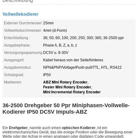
Beschreibung
Vollwellekodierer
Externer Durchmesser:
25mm
Vollwelledurchmesser:
4mm (d-Form)
Entschließung :
36; 50; 60; 100; 200; 250; 300; 360; 36-2500 ppr
Ausgabephase:
Phase A, B, Z, a, b, z
Versorgungsspannung:
DC5V u. 8-30V
Ausgangart:
Kabel heraus von der Seite/hinteres
Ausgabemodus:
NPN&PNP/Voltage/Push-pull/TTL, HTL, RS422
Schutzgrad:
IP50
ABZ Mini Rotary Encoder
Markieren:
,
Fester Mini Rotary Encoder
,
Mini Incremental Rotary Encoder
36-2500 Drehgeber 50 Ppr Miniphasen-Vollwelle-
Kodierer IP50 DC5V Impuls-ABZ
Ein
Drehgeber
, nannte auch einen
optischen Kodierer
, ist ein
elektromechanisches Gerät, das die eckige Position oder die Bewegung einer
Welle oder der Achse in einen analogen oder digitalen Code umwandelt.