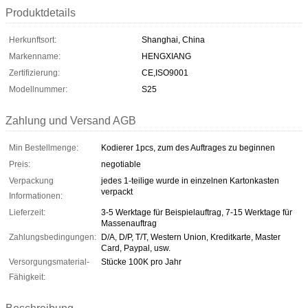
Produktdetails
Herkunftsort:
Shanghai, China
Markenname:
HENGXIANG
Zertifizierung:
CE,ISO9001
Modellnummer:
S25
Zahlung und Versand AGB
Min Bestellmenge:
Kodierer 1pcs, zum des Auftrages zu beginnen
Preis:
negotiable
Verpackung
jedes 1-teilige wurde in einzelnen Kartonkasten
verpackt
Informationen:
Lieferzeit:
3-5 Werktage für Beispielauftrag, 7-15 Werktage für
Massenauftrag
Zahlungsbedingungen:
D/A, D/P, T/T, Western Union, Kreditkarte, Master
Card, Paypal, usw.
Versorgungsmaterial-
Stücke 100K pro Jahr
Fähigkeit: